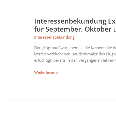
Interessenbekundung
Experimentierphase
Interessenbekundung Exp
Kopfbau
2024
für September, Oktober
bis
Interessensbekundung
2025
–
Der „Kopfbau“ war ehemals die Kassenhalle d
freie
letzten verbliebenen Baudenkmäler des Flug
Timeslots
ertüchtigt; bereits in den vergangenen Jahren
für
September,
Weiterlesen »
Oktober
und
Dezember
2024