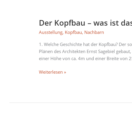
Der
Kopfbau
Der Kopfbau – was ist das
–
was
Ausstellung
,
Kopfbau
,
Nachbarn
ist
das?
1. Welche Geschichte hat der Kopfbau? Der s
Häufig
Plänen des Architekten Ernst Sagebiel gebaut,
gestellte
einer Höhe von ca. 4m und einer Breite von 2
Fragen
Weiterlesen »
Bis