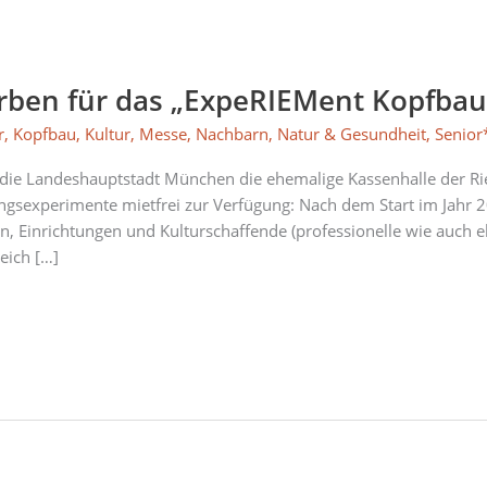
erben für das „ExpeRIEMent Kopfbau
r
,
Kopfbau
,
Kultur
,
Messe
,
Nachbarn
,
Natur & Gesundheit
,
Senior
t die Landeshauptstadt München die ehemalige Kassenhalle der 
ngsexperimente mietfrei zur Verfügung: Nach dem Start im Jahr 2
n, Einrichtungen und Kulturschaffende (professionelle wie auch 
ich […]