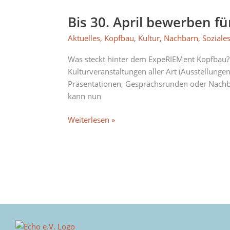
30.
Bis 30. April bewerben f
April
bewerben
Aktuelles
,
Kopfbau
,
Kultur
,
Nachbarn
,
Soziale
für
das
Was steckt hinter dem ExpeRIEMent Kopfbau? 
„expeRIEMent
Kulturveranstaltungen aller Art (Ausstellungen
Kopfbau“
Präsentationen, Gesprächsrunden oder Nachba
kann nun
Weiterlesen »