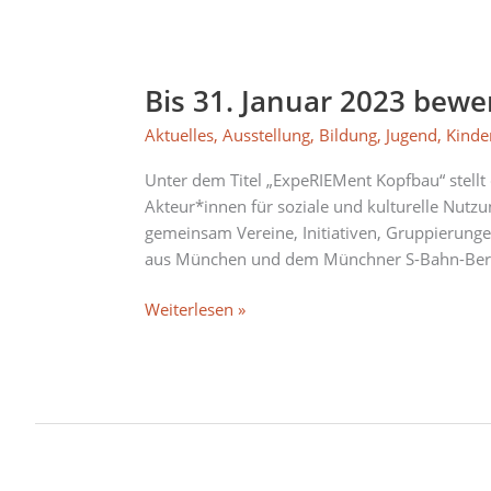
Bis
31.
Bis 31. Januar 2023 bew
Januar
2023
Aktuelles
,
Ausstellung
,
Bildung
,
Jugend
,
Kinde
bewerben
für
Unter dem Titel „ExpeRIEMent Kopfbau“ stell
das
Akteur*innen für soziale und kulturelle Nutzu
„ExpeRIEMent
gemeinsam Vereine, Initiativen, Gruppierunge
Kopfbau“
aus München und dem Münchner S-Bahn-Bere
2023/2024
Weiterlesen »