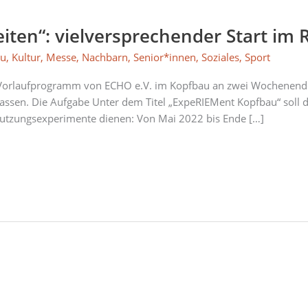
iten“: vielversprechender Start im
au
,
Kultur
,
Messe
,
Nachbarn
,
Senior*innen
,
Soziales
,
Sport
e Vorlaufprogramm von ECHO e.V. im Kopfbau an zwei Wochenenden
assen. Die Aufgabe Unter dem Titel „ExpeRIEMent Kopfbau“ soll 
e Nutzungsexperimente dienen: Von Mai 2022 bis Ende […]