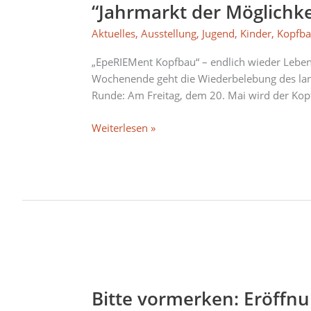
“Jahrmarkt der Möglichk
Möglichkeiten”
+
Aktuelles
,
Ausstellung
,
Jugend
,
Kinder
,
Kopfb
Kulturprogramm
im
„EpeRIEMent Kopfbau“ – endlich wieder Leb
Kopfbau
Wochenende geht die Wiederbelebung des lan
am
Runde: Am Freitag, dem 20. Mai wird der Ko
20./21.
Mai
Weiterlesen »
Bitte
vormerken:
Bitte vormerken: Eröffn
Eröffnungswochen