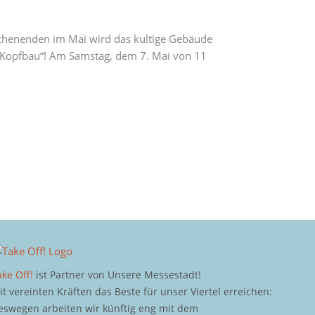
ochenenden im Mai wird das kultige Gebäude
nt Kopfbau“! Am Samstag, dem 7. Mai von 11
ake Off!
ist Partner von Unsere Messestadt!
it vereinten Kräften das Beste für unser Viertel erreichen:
eswegen arbeiten wir künftig eng mit dem