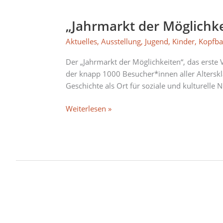
„Jahrmarkt
der
„Jahrmarkt der Möglichke
Möglichkeiten“:
vielversprechender
Aktuelles
,
Ausstellung
,
Jugend
,
Kinder
,
Kopfb
Start
im
Der „Jahrmarkt der Möglichkeiten“, das erst
Riemer
der knapp 1000 Besucher*innen aller Alterskl
Kopfbau
Geschichte als Ort für soziale und kulturell
Weiterlesen »
“Jahrmarkt
der