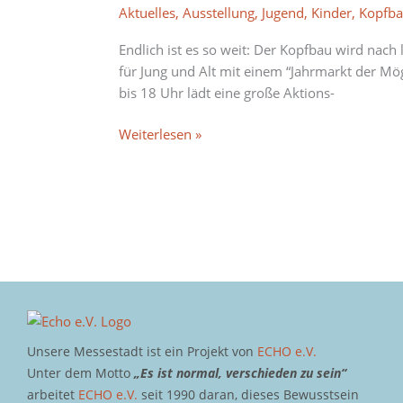
im
Aktuelles
,
Ausstellung
,
Jugend
,
Kinder
,
Kopfb
Kopfbau
vom
Endlich ist es so weit: Der Kopfbau wird na
7.
für Jung und Alt mit einem “Jahrmarkt der Mö
bis
bis 18 Uhr lädt eine große Aktions-
21.
Mai!
Weiterlesen »
Unsere Messestadt ist ein Projekt von
ECHO e.V.
Unter dem Motto
„Es ist normal, verschieden zu sein“
arbeitet
ECHO e.V.
seit 1990 daran, dieses Bewusstsein