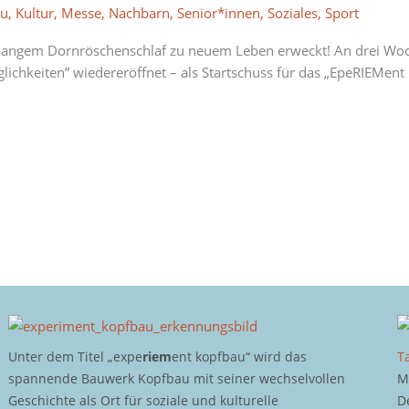
au
,
Kultur
,
Messe
,
Nachbarn
,
Senior*innen
,
Soziales
,
Sport
ch langem Dornröschenschlaf zu neuem Leben erweckt! An drei W
glichkeiten” wiedereröffnet – als Startschuss für das „EpeRIEMe
Unter dem Titel „expe
riem
ent kopfbau“ wird das
T
spannende Bauwerk Kopfbau mit seiner wechselvollen
M
Geschichte als Ort für soziale und kulturelle
D