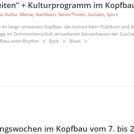
eiten” + Kulturprogramm im Kopfbau
au
,
Kultur
,
Messe
,
Nachbarn
,
Senior*innen
,
Soziales
,
Sport
en im lange verwaisten Kopfbau, das kommt beim Publikum und
ge im Dornröschenschlaf versunkenen Kassenhauses der Zuschaue
pfbau unter Rhythm ´n´ Rock ´n´ Blues ´n´
ungswochen im Kopfbau vom 7. bis 2