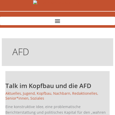
Zum
Inhalt
springen
AFD
Talk
im
Talk im Kopfbau und die AFD
Kopfbau
und
Aktuelles
,
Jugend
,
Kopfbau
,
Nachbarn
,
Redaktionelles
,
die
Senior*innen
,
Soziales
AFD
Eine konstruktive Idee, eine problematische
Berichterstattung und politisches Kapital für den „wahren