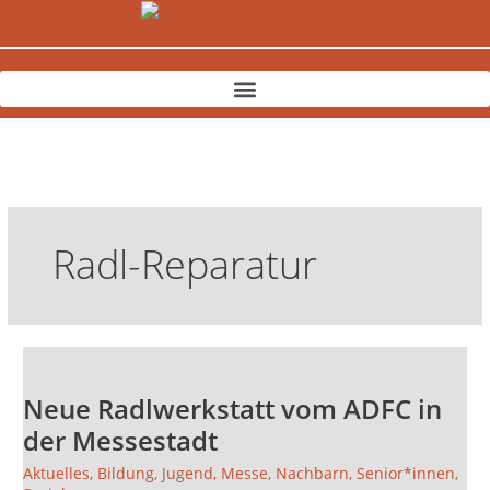
Zum
Inhalt
springen
Radl-Reparatur
Neue
Radlwerkstatt
Neue Radlwerkstatt vom ADFC in
vom
ADFC
der Messestadt
in
Aktuelles
,
Bildung
,
Jugend
,
Messe
,
Nachbarn
,
Senior*innen
,
der