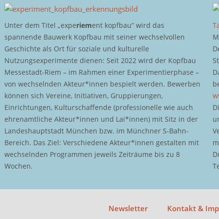
Unter dem Titel „expe
riem
ent kopfbau“ wird das
T
spannende Bauwerk Kopfbau mit seiner wechselvollen
M
Geschichte als Ort für soziale und kulturelle
D
Nutzungsexperimente dienen: Seit 2022 wird der Kopfbau
S
Messestadt-Riem – im Rahmen einer Experimentierphase –
D
von wechselnden Akteur*innen bespielt werden. Bewerben
b
können sich Vereine, Initiativen, Gruppierungen,
w
Einrichtungen, Kulturschaffende (professionelle wie auch
D
ehrenamtliche Akteur*innen und Lai*innen) mit Sitz in der
u
Landeshauptstadt München bzw. im Münchner S-Bahn-
V
Bereich. Das Ziel: Verschiedene Akteur*innen gestalten mit
m
wechselnden Programmen jeweils Zeiträume bis zu 8
D
Wochen.
T
Newsletter
Kontakt & Im