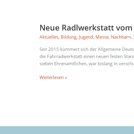
Neue
Radlwerkstatt
Neue Radlwerkstatt vom 
vom
ADFC
Aktuelles
,
Bildung
,
Jugend
,
Messe
,
Nachbarn
,
in
der
Seit 2015 kümmert sich der Allgemeine Deutsc
Messestadt
die Fahrradwerkstatt einen neuen festen Stan
sieben Ehrenamtlichen, war bislang in verschi
Weiterlesen »