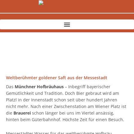
Zum
Inhalt
springen
Weltberühmter goldener Saft aus der Messestadt
Das
Münchner Hofbräuhaus
– Inbegriff bayerischer
Gemütlichkeit und Tradition. Doch Bier gebraut wird am
Platzl in der Innenstadt schon seit über hundert Jahren
nicht mehr. Nach einer Zwischenstation am Wiener Platz ist
die
Brauerei
schon länger bei uns im Viertel ansässig,
hinten beim Güterbahnhof. Höchste Zeit für einen Besuch.
Messestädter Wasser für das weltberühmte Hofbräu