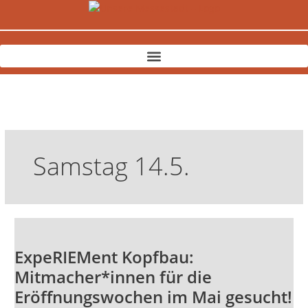
Zum
Inhalt
springen
Samstag 14.5.
ExpeRIEMent
Kopfbau:
ExpeRIEMent Kopfbau:
Mitmacher*innen
für
Mitmacher*innen für die
die
Eröffnungswochen im Mai gesucht!
Eröffnungswochen