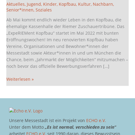
im
Aktuelles
,
Jugend
,
Kinder
,
Kopfbau
,
Kultur
,
Nachbarn
,
Senior*innen
,
Soziales
Mai
gesucht!
Ab Mai kommt endlich wieder Leben in den Kopfbau, die
ehemalige Kassenhalle der Riemer Zuschauertribüne. Das
„ExpeRIEMent Kopfbau“ startet im Mai 2022 mit bunten
Eröffnungswochen! Im neu renovierten Kopfbau haben
Vereine, Organisationen und Bewohner*innen der
Messestadt sowie Akteur*innen in und um München die
Chance, beim „Jahrmarkt der Möglichkeiten“ mitzumachen –
noch bevor das offizielle Bewerbungsverfahren […]
Weiterlesen »
Unsere Messestadt ist ein Projekt von
ECHO e.V.
Unter dem Motto
„Es ist normal, verschieden zu sein“
arbeitet
ECHO e.V.
seit 1990 daran, dieses Bewusstsein