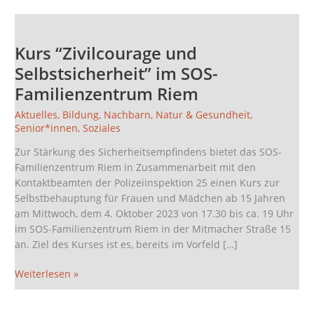
Kurs
“Zivilcourage
Kurs “Zivilcourage und
und
Selbstsicherheit”
Selbstsicherheit” im SOS-
im
Familienzentrum Riem
SOS-
Familienzentrum
Aktuelles
,
Bildung
,
Nachbarn
,
Natur & Gesundheit
,
Senior*innen
,
Soziales
Riem
Zur Stärkung des Sicherheitsempfindens bietet das SOS-
Familienzentrum Riem in Zusammenarbeit mit den
Kontaktbeamten der Polizeiinspektion 25 einen Kurs zur
Selbstbehauptung für Frauen und Mädchen ab 15 Jahren
am Mittwoch, dem 4. Oktober 2023 von 17.30 bis ca. 19 Uhr
im SOS-Familienzentrum Riem in der Mitmacher Straße 15
an. Ziel des Kurses ist es, bereits im Vorfeld […]
Weiterlesen »