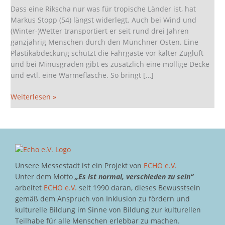
das
Dass eine Rikscha nur was für tropische Länder ist, hat
Ma-
Markus Stopp (54) längst widerlegt. Auch bei Wind und
Ma-
(Winter-)Wetter transportiert er seit rund drei Jahren
Mobil
ganzjährig Menschen durch den Münchner Osten. Eine
macht
Plastikabdeckung schützt die Fahrgäste vor kalter Zugluft
´s
und bei Minusgraden gibt es zusätzlich eine mollige Decke
möglich!
und evtl. eine Wärmeflasche. So bringt […]
Weiterlesen »
Unsere Messestadt ist ein Projekt von
ECHO e.V.
Unter dem Motto
„Es ist normal, verschieden zu sein“
arbeitet
ECHO e.V.
seit 1990 daran, dieses Bewusstsein
gemäß dem Anspruch von Inklusion zu fördern und
kulturelle Bildung im Sinne von Bildung zur kulturellen
Teilhabe für alle Menschen erlebbar zu machen.