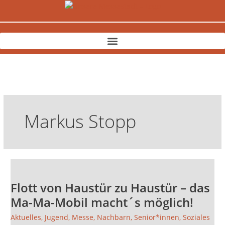
Zum
Inhalt
springen
Markus Stopp
Flott
von
Flott von Haustür zu Haustür – das
Haustür
zu
Ma-Ma-Mobil macht´s möglich!
Haustür
Aktuelles
,
Jugend
,
Messe
,
Nachbarn
,
Senior*innen
,
Soziales
–