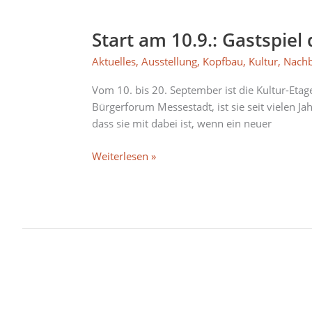
Start
am
Start am 10.9.: Gastspiel
10.9.:
Gastspiel
Aktuelles
,
Ausstellung
,
Kopfbau
,
Kultur
,
Nach
der
Kultur-
Vom 10. bis 20. September ist die Kultur-Et
Etage
Bürgerforum Messestadt, ist sie seit vielen Ja
im
dass sie mit dabei ist, wenn ein neuer
Kopfbau
Weiterlesen »
Auswärtsspiel:
Kultur-