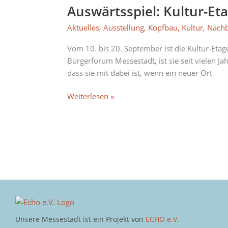
Auswärtsspiel: Kultur-Eta
Etage
zu
Aktuelles
,
Ausstellung
,
Kopfbau
,
Kultur
,
Nach
Gast
im
Vom 10. bis 20. September ist die Kultur-Et
Kopfbau
Bürgerforum Messestadt, ist sie seit vielen Ja
vom
dass sie mit dabei ist, wenn ein neuer Ort
10.9.
bis
Weiterlesen »
20.9.
Unsere Messestadt ist ein Projekt von
ECHO e.V.