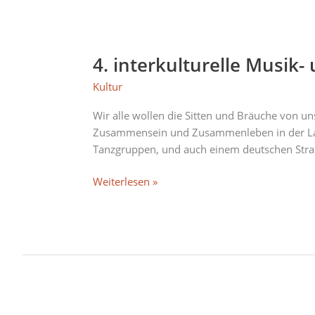
4.
interkulturelle
4. interkulturelle Musik
Musik-
und
Kultur
Tanzfest
präsentiert
Wir alle wollen die Sitten und Bräuche von uns
von
Zusammensein und Zusammenleben in der Lan
Quat
Tanzgruppen, und auch einem deutschen Stra
Fata
e.V./
Weiterlesen »
Frauenpower