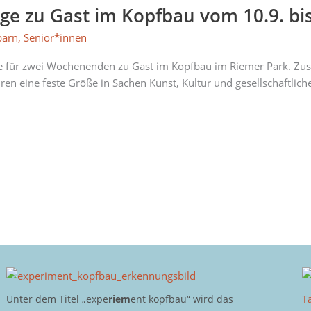
ge zu Gast im Kopfbau vom 10.9. bis
barn
,
Senior*innen
age für zwei Wochenenden zu Gast im Kopfbau im Riemer Park. Z
hren eine feste Größe in Sachen Kunst, Kultur und gesellschaftlich
Unter dem Titel „expe
riem
ent kopfbau“ wird das
T