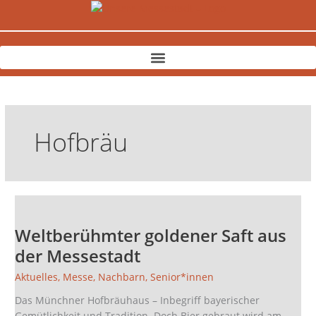
Zum
Inhalt
springen
Hofbräu
Weltberühmter
goldener
Weltberühmter goldener Saft aus
Saft
aus
der Messestadt
der
Aktuelles
,
Messe
,
Nachbarn
,
Senior*innen
Messestadt
Das Münchner Hofbräuhaus – Inbegriff bayerischer
Gemütlichkeit und Tradition. Doch Bier gebraut wird am