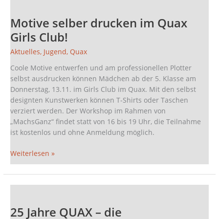
selber
Motive selber drucken im Quax
drucken
im
Girls Club!
Quax
Aktuelles
,
Jugend
,
Quax
Girls
Club!
Coole Motive entwerfen und am professionellen Plotter
selbst ausdrucken können Mädchen ab der 5. Klasse am
Donnerstag, 13.11. im Girls Club im Quax. Mit den selbst
designten Kunstwerken können T-Shirts oder Taschen
verziert werden. Der Workshop im Rahmen von
„MachsGanz“ findet statt von 16 bis 19 Uhr, die Teilnahme
ist kostenlos und ohne Anmeldung möglich.
Weiterlesen »
25
Jahre
25 Jahre QUAX – die
QUAX