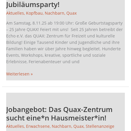
–
Jubiläumsparty!
die
Aktuelles
,
Kopfbau
,
Nachbarn
,
Quax
Jubiläumsparty!
Am Samstag, 8.11.25 ab 19:00 Uhr: Große Geburtstagsparty
– 25 Jahre QUAX! Feiert mit uns! Seit 25 Jahren betreibt der
Echo e.V. das QUAX: Zentrum für Freizeit und kulturelle
Bildung! Einige Tausend Kinder und Jugendliche und ihre
Familien haben wir über Jahre hinweg begleitet. Hunderte
Events, Workshops, kreative, sportliche und soziale
Erlebnisse, Ferienabenteuer und und
Weiterlesen »
Jobangebot:
Das
Jobangebot: Das Quax-Zentrum
Quax-
Zentrum
sucht eine*n Hausmeister*in!
sucht
Aktuelles
,
Erwachsene
,
Nachbarn
,
Quax
,
Stellenanzeige
eine*n