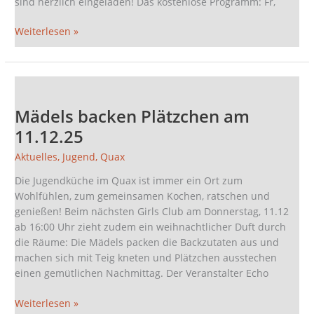
sind herzlich eingeladen! Das kostenlose Programm: Fr,
Weiterlesen »
Mädels
backen
Mädels backen Plätzchen am
Plätzchen
am
11.12.25
11.12.25
Aktuelles
,
Jugend
,
Quax
Die Jugendküche im Quax ist immer ein Ort zum
Wohlfühlen, zum gemeinsamen Kochen, ratschen und
genießen! Beim nächsten Girls Club am Donnerstag, 11.12
ab 16:00 Uhr zieht zudem ein weihnachtlicher Duft durch
die Räume: Die Mädels packen die Backzutaten aus und
machen sich mit Teig kneten und Plätzchen ausstechen
einen gemütlichen Nachmittag. Der Veranstalter Echo
Weiterlesen »