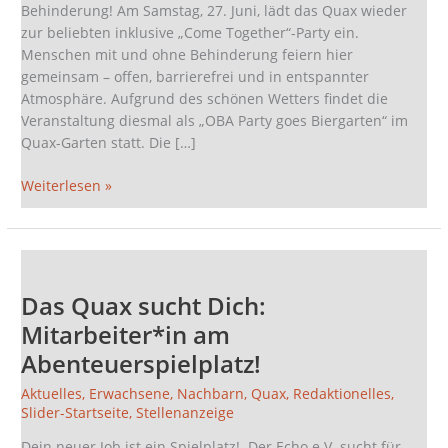
Behinderung! Am Samstag, 27. Juni, lädt das Quax wieder
zur beliebten inklusive „Come Together“-Party ein.
Menschen mit und ohne Behinderung feiern hier
gemeinsam – offen, barrierefrei und in entspannter
Atmosphäre. Aufgrund des schönen Wetters findet die
Veranstaltung diesmal als „OBA Party goes Biergarten“ im
Quax-Garten statt. Die […]
Weiterlesen »
Das
Quax
Das Quax sucht Dich:
sucht
Dich:
Mitarbeiter*in am
Mitarbeiter*in
Abenteuerspielplatz!
am
Abenteuerspielplatz!
Aktuelles
,
Erwachsene
,
Nachbarn
,
Quax
,
Redaktionelles
,
Slider-Startseite
,
Stellenanzeige
Dein neuer Job ist ein Spielplatz! Der Echo e.V. sucht für