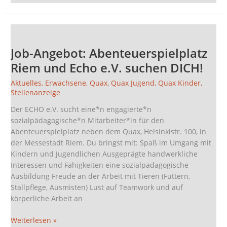
Job-
Angebot:
Job-Angebot: Abenteuerspielplatz
Abenteuerspielplatz
Riem
Riem und Echo e.V. suchen DICH!
und
Aktuelles
,
Erwachsene
,
Quax
,
Quax Jugend
,
Quax Kinder
,
Echo
Stellenanzeige
e.V.
suchen
Der ECHO e.V. sucht eine*n engagierte*n
DICH!
sozialpädagogische*n Mitarbeiter*in für den
Abenteuerspielplatz neben dem Quax, Helsinkistr. 100, in
der Messestadt Riem. Du bringst mit: Spaß im Umgang mit
Kindern und Jugendlichen Ausgeprägte handwerkliche
Interessen und Fähigkeiten eine sozialpädagogische
Ausbildung Freude an der Arbeit mit Tieren (Füttern,
Stallpflege, Ausmisten) Lust auf Teamwork und auf
körperliche Arbeit an
Weiterlesen »