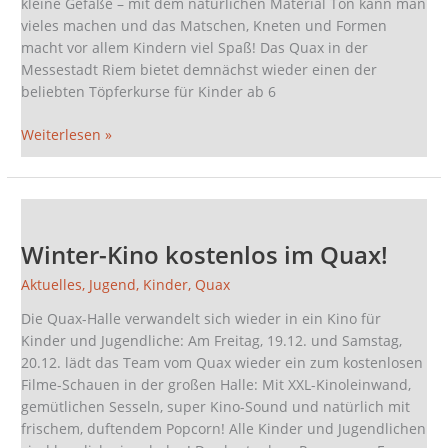
kleine Gefäße – mit dem natürlichen Material Ton kann man
vieles machen und das Matschen, Kneten und Formen
macht vor allem Kindern viel Spaß! Das Quax in der
Messestadt Riem bietet demnächst wieder einen der
beliebten Töpferkurse für Kinder ab 6
Weiterlesen »
Winter-
Kino
Winter-Kino kostenlos im Quax!
kostenlos
im
Aktuelles
,
Jugend
,
Kinder
,
Quax
Quax!
Die Quax-Halle verwandelt sich wieder in ein Kino für
Kinder und Jugendliche: Am Freitag, 19.12. und Samstag,
20.12. lädt das Team vom Quax wieder ein zum kostenlosen
Filme-Schauen in der großen Halle: Mit XXL-Kinoleinwand,
gemütlichen Sesseln, super Kino-Sound und natürlich mit
frischem, duftendem Popcorn! Alle Kinder und Jugendlichen