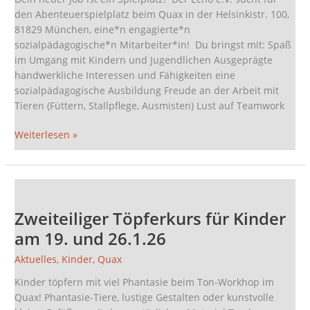
den Abenteuerspielplatz beim Quax in der Helsinkistr. 100,
81829 München, eine*n engagierte*n
sozialpädagogische*n Mitarbeiter*in! Du bringst mit: Spaß
im Umgang mit Kindern und Jugendlichen Ausgeprägte
handwerkliche Interessen und Fähigkeiten eine
sozialpädagogische Ausbildung Freude an der Arbeit mit
Tieren (Füttern, Stallpflege, Ausmisten) Lust auf Teamwork
Weiterlesen »
Zweiteiliger
Töpferkurs
Zweiteiliger Töpferkurs für Kinder
für
Kinder
am 19. und 26.1.26
am
Aktuelles
,
Kinder
,
Quax
19.
und
Kinder töpfern mit viel Phantasie beim Ton-Workhop im
26.1.26
Quax! Phantasie-Tiere, lustige Gestalten oder kunstvolle