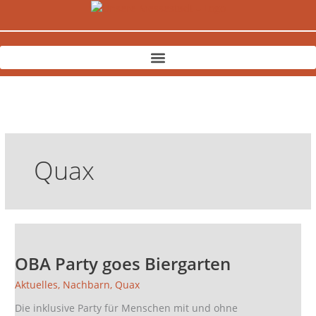
Zum
Inhalt
springen
Quax
OBA
Party
OBA Party goes Biergarten
goes
Biergarten
Aktuelles
,
Nachbarn
,
Quax
Die inklusive Party für Menschen mit und ohne