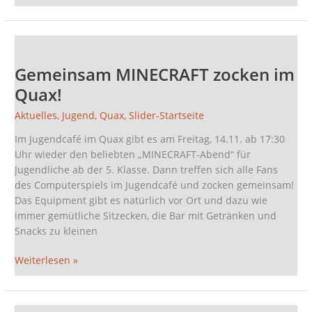
Gemeinsam
MINECRAFT
Gemeinsam MINECRAFT zocken im
zocken
im
Quax!
Quax!
Aktuelles
,
Jugend
,
Quax
,
Slider-Startseite
Im Jugendcafé im Quax gibt es am Freitag, 14.11. ab 17:30
Uhr wieder den beliebten „MINECRAFT-Abend“ für
Jugendliche ab der 5. Klasse. Dann treffen sich alle Fans
des Computerspiels im Jugendcafé und zocken gemeinsam!
Das Equipment gibt es natürlich vor Ort und dazu wie
immer gemütliche Sitzecken, die Bar mit Getränken und
Snacks zu kleinen
Weiterlesen »
Motive