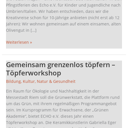
Pfingstferien des Echo e.V. für Kinder und Jugendliche nach
Umbrien/Italien. Wir haben entschieden, dass wir die
Kreativreise schon für 10-Jährige anbieten (nicht erst ab 12
Jahren): Wir wohnen gemeinsam auf einem einsamen, alten
Olivengut in […]
Weiterlesen »
Gemeinsam grenzenlos töpfern –
Gemeinsam
grenzenlos
Töpferworkshop
töpfern
Bildung
,
Kultur
,
Natur & Gesundheit
–
Töpferworkshop
Ein Raum für Ökologie und Nachhaltigkeit in der
Messestadt Riem soll die Grünwerkstatt, die Plattform rund
um das Grün, mit ihrem regelmäßigen Programmangebot
sein. Im Kursprogramm für Erwachsene, der „Grünen
Akademie“, bietet ECHO e.V. dieses Jahr einen
Töpferworkshop an. Die Keramikkünstlerin Gabriella Eger