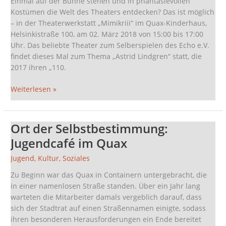
Einmal auf der Bühne stehen und in phantasievollen
Kostümen die Welt des Theaters entdecken? Das ist möglich
– in der Theaterwerkstatt „Mimikriii“ im Quax-Kinderhaus,
Helsinkistraße 100, am 02. März 2018 von 15:00 bis 17:00
Uhr. Das beliebte Theater zum Selberspielen des Echo e.V.
findet dieses Mal zum Thema „Astrid Lindgren“ statt, die
2017 ihren „110.
Weiterlesen »
Ort der Selbstbestimmung:
Ort
der
Jugendcafé im Quax
Selbstbestimmung:
Jugend
,
Kultur
,
Soziales
Jugendcafé
im
Zu Beginn war das Quax in Containern untergebracht, die
Quax
in einer namenlosen Straße standen. Über ein Jahr lang
warteten die Mitarbeiter damals vergeblich darauf, dass
sich der Stadtrat auf einen Straßennamen einigte, sodass
ihren besonderen Herausforderungen ein Ende bereitet