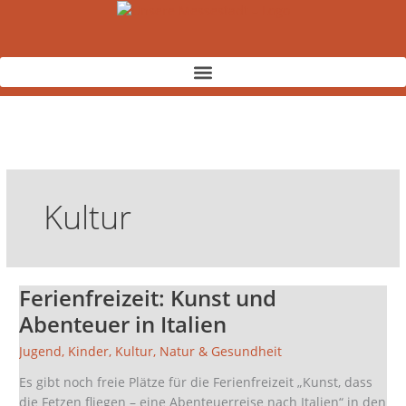
Zum
Inhalt
springen
Kultur
Ferienfreizeit: Kunst und
Ferienfreizeit:
Kunst
Abenteuer in Italien
und
Jugend
,
Kinder
,
Kultur
,
Natur & Gesundheit
Abenteuer
in
Es gibt noch freie Plätze für die Ferienfreizeit „Kunst, dass
Italien
die Fetzen fliegen – eine Abenteuerreise nach Italien“ in den