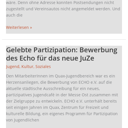
wäre. Denn ohne Adresse konnten Postsendungen nicht
zugestellt und Vereinsautos nicht angemeldet werden. Und
auch die
Weiterlesen »
Gelebte Partizipation: Bewerbung
Gelebte
Partizipation:
des Echo für das neue JuZe
Bewerbung
Jugend
,
Kultur
,
Soziales
des
Echo
Den MitarbeiterInnen im Quax-Jugendbereich war es ein
für
Herzensanliegen, die Bewerbung von ECHO e.V. auf die
das
aktuelle städtische Ausschreibung für ein neues,
neue
partizipatives Jugendcafé in der Messe Ost zusammen mit
JuZe
der Zielgruppe zu entwickeln. ECHO e.V. unterhält bereits
seit einigen Jahren im Quax, Zentrum für Freizeit und
kulturelle Bildung, ein eigenes Programm für Partizipation
von Jugendlichen