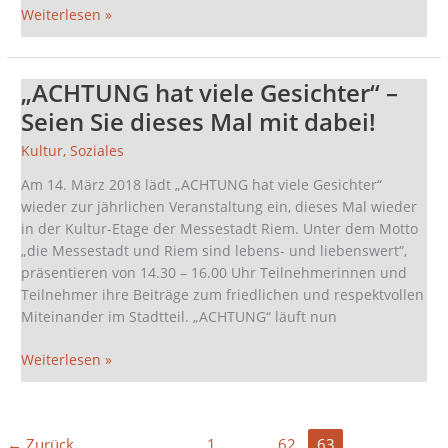
Weiterlesen »
„ACHTUNG hat viele Gesichter“ –
„ACHTUNG
hat
Seien Sie dieses Mal mit dabei!
viele
Kultur
,
Soziales
Gesichter“
–
Am 14. März 2018 lädt „ACHTUNG hat viele Gesichter“
Seien
wieder zur jährlichen Veranstaltung ein, dieses Mal wieder
Sie
in der Kultur-Etage der Messestadt Riem. Unter dem Motto
dieses
„die Messestadt und Riem sind lebens- und liebenswert“,
Mal
präsentieren von 14.30 – 16.00 Uhr Teilnehmerinnen und
mit
Teilnehmer ihre Beiträge zum friedlichen und respektvollen
dabei!
Miteinander im Stadtteil. „ACHTUNG“ läuft nun
Weiterlesen »
←
Zurück
1
…
62
63