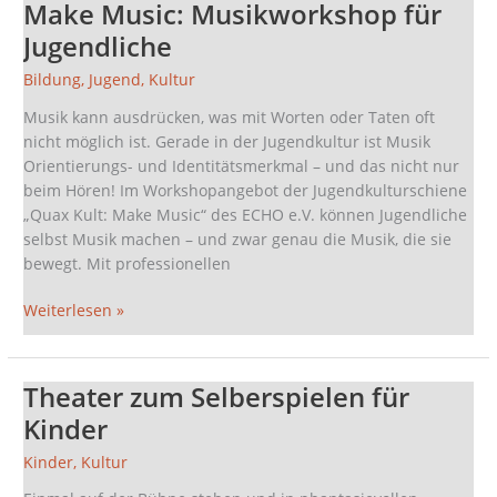
Make Music: Musikworkshop für
Make
Music:
Jugendliche
Musikworkshop
Bildung
,
Jugend
,
Kultur
für
Jugendliche
Musik kann ausdrücken, was mit Worten oder Taten oft
nicht möglich ist. Gerade in der Jugendkultur ist Musik
Orientierungs- und Identitätsmerkmal – und das nicht nur
beim Hören! Im Workshopangebot der Jugendkulturschiene
„Quax Kult: Make Music“ des ECHO e.V. können Jugendliche
selbst Musik machen – und zwar genau die Musik, die sie
bewegt. Mit professionellen
Weiterlesen »
Theater zum Selberspielen für
Theater
zum
Kinder
Selberspielen
Kinder
,
Kultur
für
Kinder