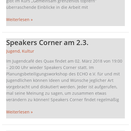
gibt im Kurs „Gemeinsam grenzenlos töpfern“
überraschende Einblicke in die Arbeit mit
Weiterlesen »
Speakers Corner am 2.3.
Speakers
Corner
Jugend
,
Kultur
am
2.3.
Im Jugendcafé des Quax findet am 02. März 2018 von 19:00
– 20:00 Uhr wieder Speakers Corner statt. Im
Planungsbeteiligungsworkshop des ECHO e.V. für und mit
Jugendlichen können Ideen und Wünsche jeglicher Art
vorgebracht und diskutiert werden. Jeder ist aufgerufen,
mal seine Meinung zu sagen, um zusammen etwas
verändern zu können! Speakers Corner findet regelmäßig
Weiterlesen »