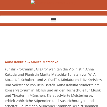
Zum
Inhalt
springen
Anna Kakutia & Marita Matschke
Für ihr Programm „Allegro“ wählten die Violinistin Anna
Kakutia und Pianistin Marita Matschke Sonaten von W. A.
Mozart, F. Schubert und A. Dvořák, Miniaturen Fritz Kreislers
und Volkstänze von Béla Bartók. Anna Kakutia studierte am
Konservatorium in Tibilisi und an der Hochschule für Musik
und Theater in München. Sie absolvierte Meisterkurse,
erhielt zahlreiche Stipendien und Auszeichnungen und
arbeitet u.a. mit den Münchner Symphonikern zusammen.