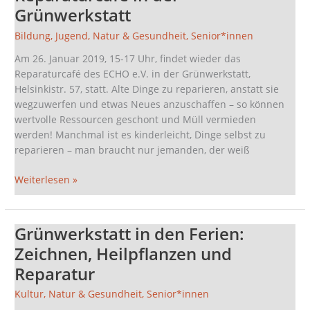
in
Grünwerkstatt
der
Bildung
,
Jugend
,
Natur & Gesundheit
,
Senior*innen
Grünwerkstatt
Am 26. Januar 2019, 15-17 Uhr, findet wieder das
Reparaturcafé des ECHO e.V. in der Grünwerkstatt,
Helsinkistr. 57, statt. Alte Dinge zu reparieren, anstatt sie
wegzuwerfen und etwas Neues anzuschaffen – so können
wertvolle Ressourcen geschont und Müll vermieden
werden! Manchmal ist es kinderleicht, Dinge selbst zu
reparieren – man braucht nur jemanden, der weiß
Weiterlesen »
Grünwerkstatt in den Ferien:
Grünwerkstatt
in
Zeichnen, Heilpflanzen und
den
Reparatur
Ferien:
Zeichnen,
Kultur
,
Natur & Gesundheit
,
Senior*innen
Heilpflanzen