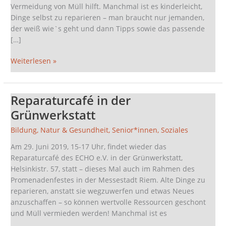
Vermeidung von Müll hilft. Manchmal ist es kinderleicht,
Dinge selbst zu reparieren – man braucht nur jemanden,
der weiß wie`s geht und dann Tipps sowie das passende
[…]
Weiterlesen »
Reparaturcafé in der
Reparaturcafé
in
Grünwerkstatt
der
Bildung
,
Natur & Gesundheit
,
Senior*innen
,
Soziales
Grünwerkstatt
Am 29. Juni 2019, 15-17 Uhr, findet wieder das
Reparaturcafé des ECHO e.V. in der Grünwerkstatt,
Helsinkistr. 57, statt – dieses Mal auch im Rahmen des
Promenadenfestes in der Messestadt Riem. Alte Dinge zu
reparieren, anstatt sie wegzuwerfen und etwas Neues
anzuschaffen – so können wertvolle Ressourcen geschont
und Müll vermieden werden! Manchmal ist es