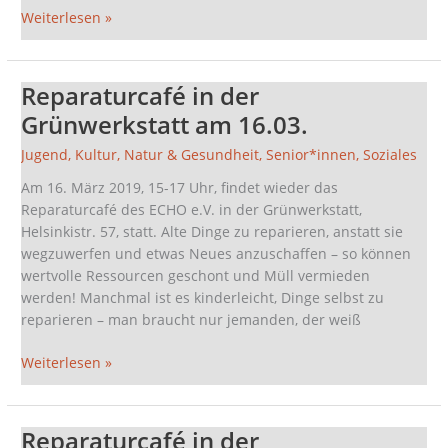
Weiterlesen »
Reparaturcafé in der
Reparaturcafé
in
Grünwerkstatt am 16.03.
der
Jugend
,
Kultur
,
Natur & Gesundheit
,
Senior*innen
,
Soziales
Grünwerkstatt
am
Am 16. März 2019, 15-17 Uhr, findet wieder das
16.03.
Reparaturcafé des ECHO e.V. in der Grünwerkstatt,
Helsinkistr. 57, statt. Alte Dinge zu reparieren, anstatt sie
wegzuwerfen und etwas Neues anzuschaffen – so können
wertvolle Ressourcen geschont und Müll vermieden
werden! Manchmal ist es kinderleicht, Dinge selbst zu
reparieren – man braucht nur jemanden, der weiß
Weiterlesen »
Reparaturcafé in der
Reparaturcafé