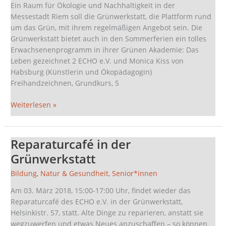
Ein Raum für Ökologie und Nachhaltigkeit in der
und
Messestadt Riem soll die Grünwerkstatt, die Plattform rund
Reparatur
um das Grün, mit ihrem regelmäßigen Angebot sein. Die
Grünwerkstatt bietet auch in den Sommerferien ein tolles
Erwachsenenprogramm in ihrer Grünen Akademie: Das
Leben gezeichnet 2 ECHO e.V. und Monica Kiss von
Habsburg (Künstlerin und Ökopädagogin)
Freihandzeichnen, Grundkurs, 5
Weiterlesen »
Reparaturcafé in der
Reparaturcafé
in
Grünwerkstatt
der
Bildung
,
Natur & Gesundheit
,
Senior*innen
Grünwerkstatt
Am 03. März 2018, 15:00-17:00 Uhr, findet wieder das
Reparaturcafé des ECHO e.V. in der Grünwerkstatt,
Helsinkistr. 57, statt. Alte Dinge zu reparieren, anstatt sie
wegzuwerfen und etwas Neues anzuschaffen – so können