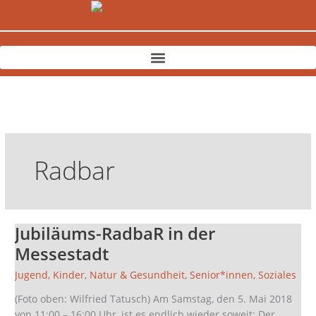
Zum
Inhalt
springen
Radbar
Jubiläums-RadbaR in der
Jubiläums-
RadbaR
Messestadt
in
Jugend
,
Kinder
,
Natur & Gesundheit
,
Senior*innen
,
Soziales
der
Messestadt
(Foto oben: Wilfried Tatusch) Am Samstag, den 5. Mai 2018
von 11:00 – 16:00 Uhr, ist es endlich wieder soweit: Der