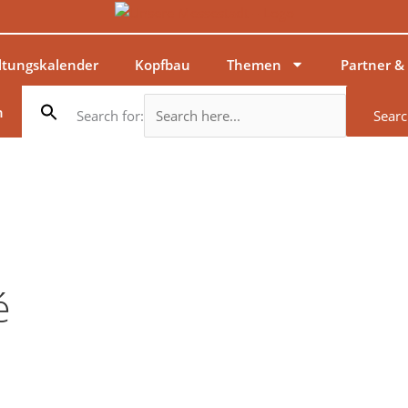
ltungskalender
Kopfbau
Themen
Partner &
n
Search for:
Searc
é