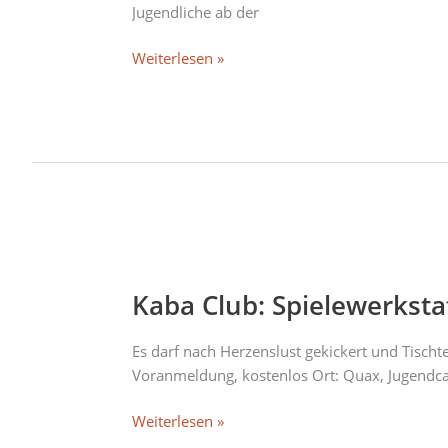
Jugendliche ab der
Weiterlesen »
Kaba
Club:
Kaba Club: Spielewerkstat
Spielewerkstatt
Special:
Spielecafe
Es darf nach Herzenslust gekickert und Tischte
im
Voranmeldung, kostenlos Ort: Quax, Jugendc
Jugendcafe
Weiterlesen »