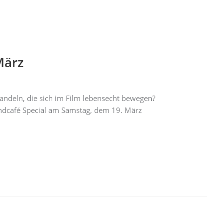
März
rwandeln, die sich im Film lebensecht bewegen?
ndcafé Special am Samstag, dem 19. März