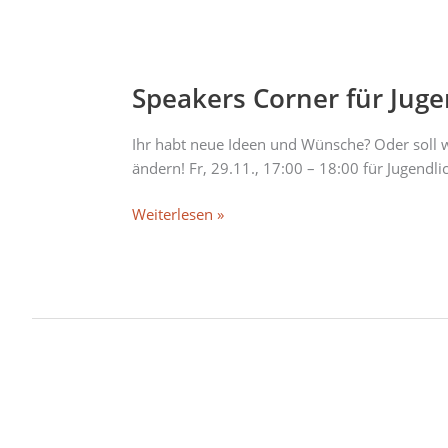
Speakers
Corner
Speakers Corner für Juge
für
Jugendliche
Ihr habt neue Ideen und Wünsche? Oder soll w
ändern! Fr, 29.11., 17:00 – 18:00 für Jugendl
Weiterlesen »
Girls
Club