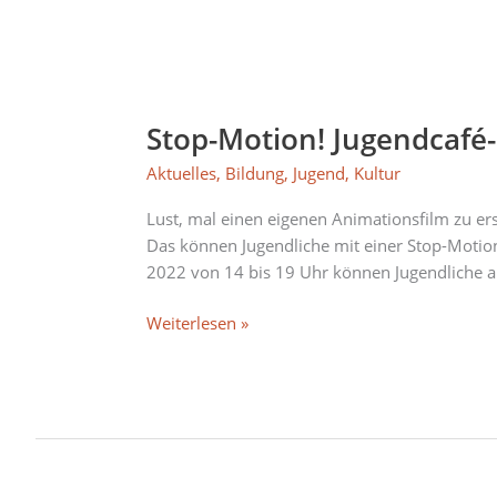
Stop-
Motion!
Stop-Motion! Jugendcafé-
Jugendcafé-
Filmspecial
Aktuelles
,
Bildung
,
Jugend
,
Kultur
für
Jugendliche
Lust, mal einen eigenen Animationsfilm zu erst
am
Das können Jugendliche mit einer Stop-Moti
19.
2022 von 14 bis 19 Uhr können Jugendliche ab
März
Weiterlesen »