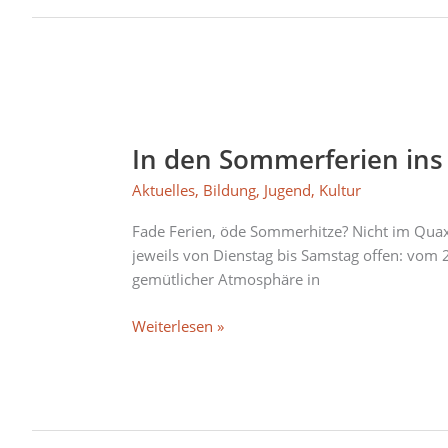
In
den
In den Sommerferien ins
Sommerferien
ins
Aktuelles
,
Bildung
,
Jugend
,
Kultur
Quax
Jugendcafé
Fade Ferien, öde Sommerhitze? Nicht im Quax!
jeweils von Dienstag bis Samstag offen: vom 2.
gemütlicher Atmosphäre in
Weiterlesen »