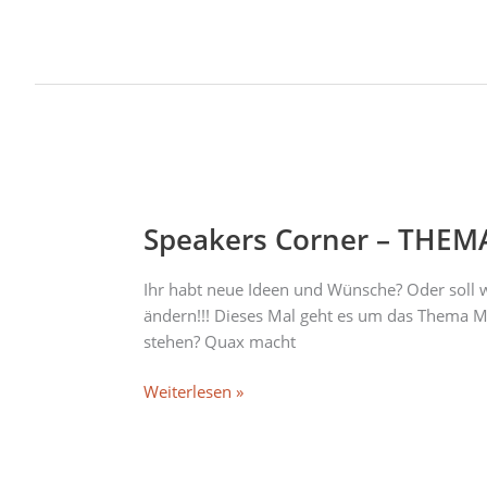
Speakers
Corner
Speakers Corner – THEMA
–
THEMA
Musik
Ihr habt neue Ideen und Wünsche? Oder soll w
Special
ändern!!! Dieses Mal geht es um das Thema M
stehen? Quax macht
Weiterlesen »