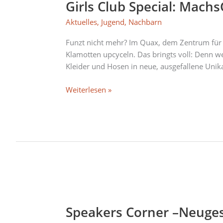
Girls Club Special: Mach
Special:
MachsGanz
Aktuelles
,
Jugend
,
Nachbarn
Funzt nicht mehr? Im Quax, dem Zentrum für F
Klamotten upcyceln. Das bringts voll: Denn we
Kleider und Hosen in neue, ausgefallene Unika
Weiterlesen »
Speakers
Corner
Speakers Corner –Neuges
–
Neugestaltung