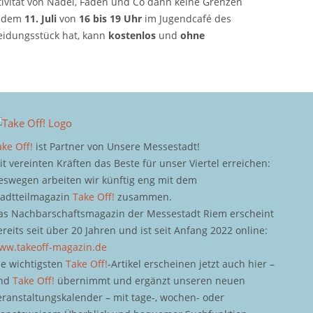
tivität von Nadel, Faden und Co dann keine Grenzen
dem
11. Juli
von
16 bis 19 Uhr
im Jugendcafé des
leidungsstück hat, kann
kostenlos
und
ohne
ake Off!
ist Partner von Unsere Messestadt!
it vereinten Kräften das Beste für unser Viertel erreichen:
eswegen arbeiten wir künftig eng mit dem
tadtteilmagazin
Take Off!
zusammen.
as Nachbarschaftsmagazin der Messestadt Riem erscheint
ereits seit über 20 Jahren und ist seit Anfang 2022 online:
ww.takeoff-magazin.de
ie wichtigsten
Take Off!
-Artikel erscheinen jetzt auch hier –
nd
Take Off!
übernimmt und ergänzt unseren neuen
eranstaltungskalender – mit tage-, wochen- oder