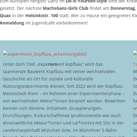
zum Aufstylen hergibt! Ganz im
Do-it-Yourself-Style
sind der Krea
gesetzt. Der nächste
MachsGanz-Girls Club
findet am
Donnerstag,
Quax
in der
Helsinkistr. 100
statt. Wer zu Hause ein geeignetes K
Anmeldung
im Jugendcafé vorbeikommen!
Unter dem Titel „expe
riem
ent kopfbau“ wird das
T
spannende Bauwerk Kopfbau mit seiner wechselvollen
M
Geschichte als Ort für soziale und kulturelle
D
Nutzungsexperimente dienen: Seit 2022 wird der Kopfbau
S
Messestadt-Riem – im Rahmen einer Experimentierphase –
D
von wechselnden Akteur*innen bespielt werden. Bewerben
b
können sich Vereine, Initiativen, Gruppierungen,
w
Einrichtungen, Kulturschaffende (professionelle wie auch
D
ehrenamtliche Akteur*innen und Lai*innen) mit Sitz in der
u
Landeshauptstadt München bzw. im Münchner S-Bahn-
V