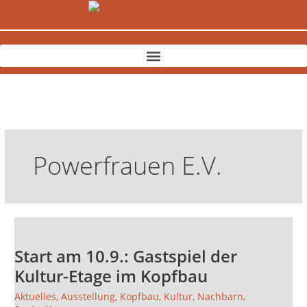
Zum
Inhalt
springen
Powerfrauen E.V.
Start
am
Start am 10.9.: Gastspiel der
10.9.:
Gastspiel
Kultur-Etage im Kopfbau
der
Aktuelles
,
Ausstellung
,
Kopfbau
,
Kultur
,
Nachbarn
,
Kultur-