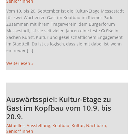
Senior*innen
Etage
im
Vom 10. bis 20. September ist die Kultur-Etage Messestadt
Kopfbau
für zwei Wochen zu Gast im Kopfbau im Riemer Park.
Zusammen mit ihrem Trägerverein, dem Bürgerforum
Messestadt, ist sie seit vielen Jahren eine feste Größe in
Sachen Kunst, Kultur und gesellschaftlichem Engagement
im Stadtteil. Da ist es logisch, dass sie mit dabei ist, wenn
ein neuer […]
Weiterlesen »
Auswärtsspiel:
Kultur-
Auswärtsspiel: Kultur-Etage zu
Etage
zu
Gast im Kopfbau vom 10.9. bis
Gast
20.9.
im
Kopfbau
Aktuelles
,
Ausstellung
,
Kopfbau
,
Kultur
,
Nachbarn
,
Senior*innen
vom