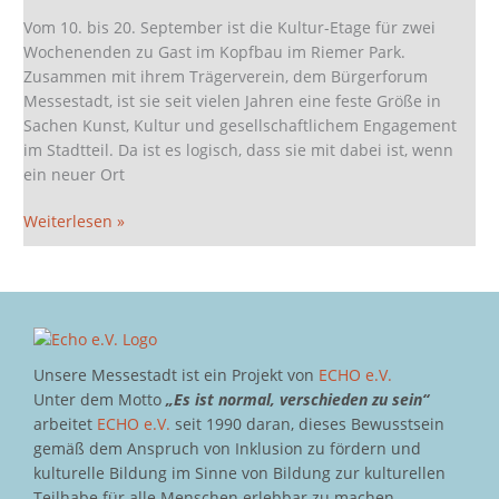
10.9.
Vom 10. bis 20. September ist die Kultur-Etage für zwei
bis
Wochenenden zu Gast im Kopfbau im Riemer Park.
20.9.
Zusammen mit ihrem Trägerverein, dem Bürgerforum
Messestadt, ist sie seit vielen Jahren eine feste Größe in
Sachen Kunst, Kultur und gesellschaftlichem Engagement
im Stadtteil. Da ist es logisch, dass sie mit dabei ist, wenn
ein neuer Ort
Weiterlesen »
Unsere Messestadt ist ein Projekt von
ECHO e.V.
Unter dem Motto
„Es ist normal, verschieden zu sein“
arbeitet
ECHO e.V.
seit 1990 daran, dieses Bewusstsein
gemäß dem Anspruch von Inklusion zu fördern und
kulturelle Bildung im Sinne von Bildung zur kulturellen
Teilhabe für alle Menschen erlebbar zu machen.