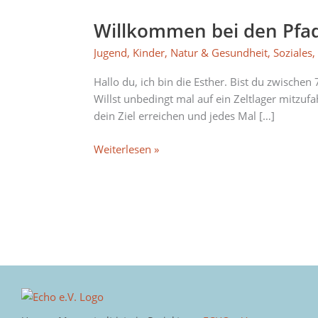
Willkommen bei den Pfad
Willkommen
bei
Jugend
,
Kinder
,
Natur & Gesundheit
,
Soziales
den
Pfadfinder*innen
Hallo du, ich bin die Esther. Bist du zwische
in
Willst unbedingt mal auf ein Zeltlager mitz
der
dein Ziel erreichen und jedes Mal […]
Messestadt!
Weiterlesen »