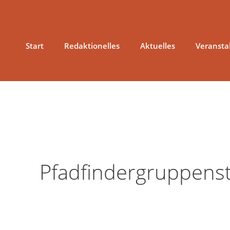
Zum
Inhalt
springen
Start
Redaktionelles
Aktuelles
Veransta
Pfadfindergruppens