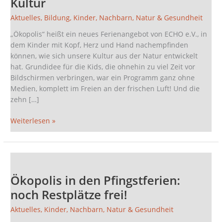
Kultur
–
von
Aktuelles
,
Bildung
,
Kinder
,
Nachbarn
,
Natur & Gesundheit
der
„Ökopolis“ heißt ein neues Ferienangebot von ECHO e.V., in
Natur
dem Kinder mit Kopf, Herz und Hand nachempfinden
zur
können, wie sich unsere Kultur aus der Natur entwickelt
Kultur
hat. Grundidee für die Kids, die ohnehin zu viel Zeit vor
Bildschirmen verbringen, war ein Programm ganz ohne
Medien, komplett im Freien an der frischen Luft! Und die
zehn […]
Weiterlesen »
Ökopolis
in
Ökopolis in den Pfingstferien:
den
Pfingstferien:
noch Restplätze frei!
noch
Aktuelles
,
Kinder
,
Nachbarn
,
Natur & Gesundheit
Restplätze