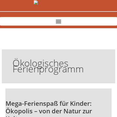
Zum
Inhalt
springen
Ökologisches
Ferienprogramm
Mega-
Ferienspaß
Mega-Ferienspaß für Kinder:
für
Kinder:
Ökopolis – von der Natur zur
Ökopolis