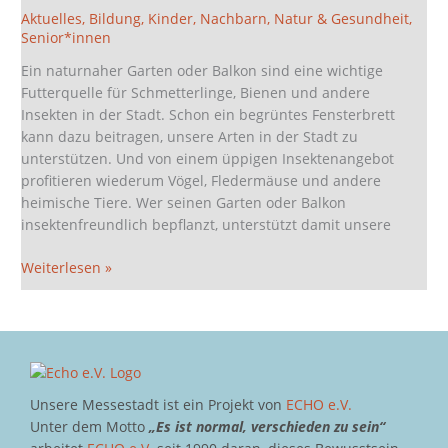
wie!“
Aktuelles
,
Bildung
,
Kinder
,
Nachbarn
,
Natur & Gesundheit
,
Senior*innen
am
5.
Ein naturnaher Garten oder Balkon sind eine wichtige
Mai
Futterquelle für Schmetterlinge, Bienen und andere
in
Insekten in der Stadt. Schon ein begrüntes Fensterbrett
der
kann dazu beitragen, unsere Arten in der Stadt zu
Grünwerkstatt
unterstützen. Und von einem üppigen Insektenangebot
profitieren wiederum Vögel, Fledermäuse und andere
heimische Tiere. Wer seinen Garten oder Balkon
insektenfreundlich bepflanzt, unterstützt damit unsere
Weiterlesen »
Unsere Messestadt ist ein Projekt von
ECHO e.V.
Unter dem Motto
„Es ist normal, verschieden zu sein“