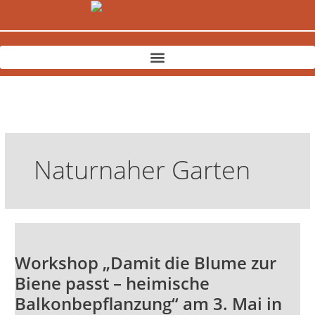
Zum
Inhalt
springen
Naturnaher Garten
Workshop
„Damit
Workshop „Damit die Blume zur
die
Blume
Biene passt – heimische
zur
Balkonbepflanzung“ am 3. Mai in
Biene