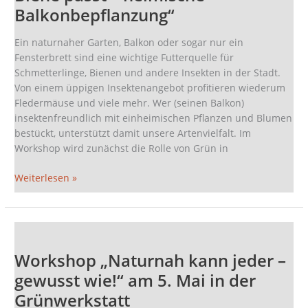
zur
Balkonbepflanzung“
Biene
passt
Ein naturnaher Garten, Balkon oder sogar nur ein
–
Fensterbrett sind eine wichtige Futterquelle für
heimische
Schmetterlinge, Bienen und andere Insekten in der Stadt.
Balkonbepflanzung“
Von einem üppigen Insektenangebot profitieren wiederum
Fledermäuse und viele mehr. Wer (seinen Balkon)
insektenfreundlich mit einheimischen Pflanzen und Blumen
bestückt, unterstützt damit unsere Artenvielfalt. Im
Workshop wird zunächst die Rolle von Grün in
Weiterlesen »
Workshop
„Naturnah
Workshop „Naturnah kann jeder –
kann
jeder
gewusst wie!“ am 5. Mai in der
–
Grünwerkstatt
gewusst