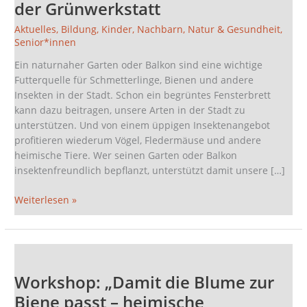
der Grünwerkstatt
passt
–
Aktuelles
,
Bildung
,
Kinder
,
Nachbarn
,
Natur & Gesundheit
,
heimische
Senior*innen
Balkonbepflanzung“
Ein naturnaher Garten oder Balkon sind eine wichtige
am
Futterquelle für Schmetterlinge, Bienen und andere
3.
Insekten in der Stadt. Schon ein begrüntes Fensterbrett
Mai
kann dazu beitragen, unsere Arten in der Stadt zu
in
unterstützen. Und von einem üppigen Insektenangebot
der
profitieren wiederum Vögel, Fledermäuse und andere
Grünwerkstatt
heimische Tiere. Wer seinen Garten oder Balkon
insektenfreundlich bepflanzt, unterstützt damit unsere […]
Weiterlesen »
Workshop:
„Damit
Workshop: „Damit die Blume zur
die
Blume
Biene passt – heimische