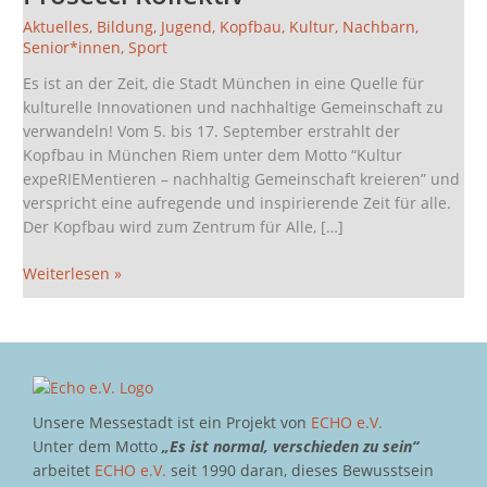
nachhaltig
Aktuelles
,
Bildung
,
Jugend
,
Kopfbau
,
Kultur
,
Nachbarn
,
Gemeinschaft
Senior*innen
,
Sport
kreieren”
Es ist an der Zeit, die Stadt München in eine Quelle für
vom
kulturelle Innovationen und nachhaltige Gemeinschaft zu
Prosecci
verwandeln! Vom 5. bis 17. September erstrahlt der
Kollektiv
Kopfbau in München Riem unter dem Motto “Kultur
expeRIEMentieren – nachhaltig Gemeinschaft kreieren” und
verspricht eine aufregende und inspirierende Zeit für alle.
Der Kopfbau wird zum Zentrum für Alle, […]
Weiterlesen »
Unsere Messestadt ist ein Projekt von
ECHO e.V.
Unter dem Motto
„Es ist normal, verschieden zu sein“
arbeitet
ECHO e.V.
seit 1990 daran, dieses Bewusstsein