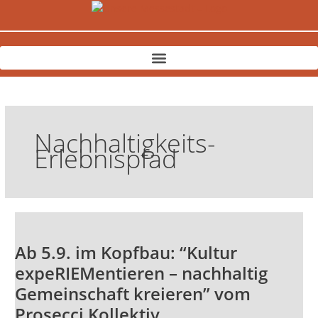
Zum
Inhalt
springen
Nachhaltigkeits-
Erlebnispfad
Ab
5.9.
Ab 5.9. im Kopfbau: “Kultur
im
Kopfbau:
expeRIEMentieren – nachhaltig
“Kultur
Gemeinschaft kreieren” vom
expeRIEMentieren
Prosecci Kollektiv
–