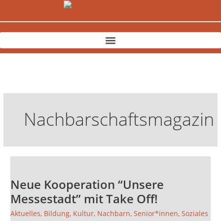
Zum
Inhalt
springen
Nachbarschaftsmagazin
Neue
Kooperation
Neue Kooperation “Unsere
“Unsere
Messestadt”
Messestadt” mit Take Off!
mit
Aktuelles
,
Bildung
,
Kultur
,
Nachbarn
,
Senior*innen
,
Soziales
Take