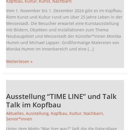
Kopfbau
,
Kultur
,
Kunst
,
Nachbarn
zu
25
Vom 1. November bis 1. Dezember 2024 gibt es im Kopfbau
Jahre
Riem Kunst und Kultur rund um über 25 Jahre Leben in der
Messestadt
Messestadt. Die Besucher erwartet eine Kunstausstellung
Riem
mit Bildern, Objekten und Installationen zum Thema
Neubaugebiet und Messestadt der Künstler*innen Monika
Humm und Michael Lapper. Großformatige Malereien von
Monika Humm im Innenbereich und eine […]
Weiterlesen »
Ausstellung
“TIME
Ausstellung “TIME LINE” und Talk
LINE”
und
Talk im Kopfbau
Talk
Aktuelles
,
Ausstellung
,
Kopfbau
,
Kultur
,
Nachbarn
,
Talk
Senior*innen
im
Kopfbau
Unter dem Motto “War hier was?” lädt die die Fotocollage