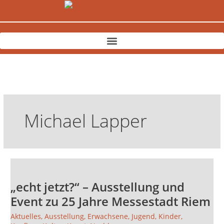
Zum
Inhalt
springen
Michael Lapper
„echt
jetzt?“
„echt jetzt?“ – Ausstellung und
–
Ausstellung
Event zu 25 Jahre Messestadt Riem
und
Aktuelles
,
Ausstellung
,
Erwachsene
,
Jugend
,
Kinder
,
Event