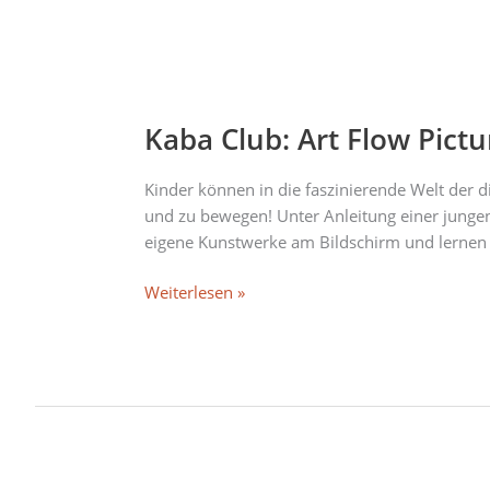
Kaba
Club:
Kaba Club: Art Flow Pict
Art
Flow
Pictures
Kinder können in die faszinierende Welt der 
–
und zu bewegen! Unter Anleitung einer jung
Kinder-
eigene Kunstwerke am Bildschirm und lernen d
Medienwerkstatt
Weiterlesen »