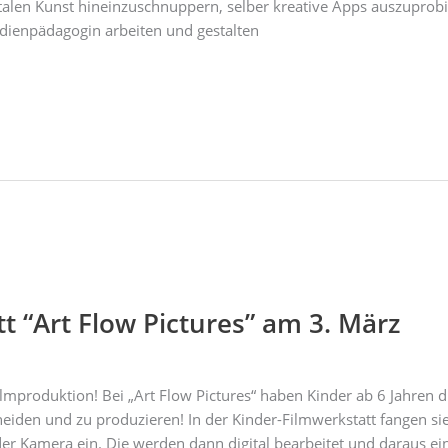
gitalen Kunst hineinzuschnuppern, selber kreative Apps auszuprob
dienpädagogin arbeiten und gestalten
t “Art Flow Pictures” am 3. März
mproduktion! Bei „Art Flow Pictures“ haben Kinder ab 6 Jahren di
eiden und zu produzieren! In der Kinder-Filmwerkstatt fangen sie
r Kamera ein. Die werden dann digital bearbeitet und daraus ei