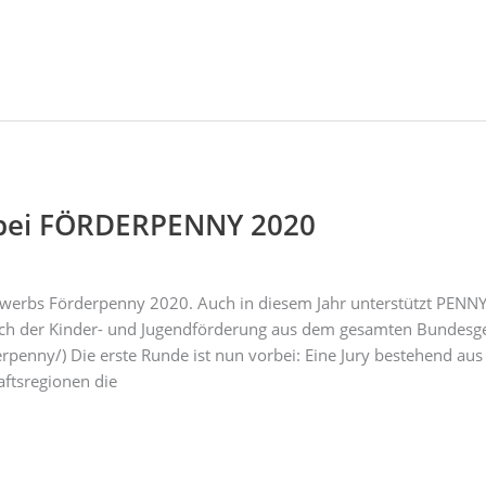
s bei FÖRDERPENNY 2020
tbewerbs Förderpenny 2020. Auch in diesem Jahr unterstützt PENN
ch der Kinder- und Jugendförderung aus dem gesamten Bundesge
penny/) Die erste Runde ist nun vorbei: Eine Jury bestehend au
aftsregionen die