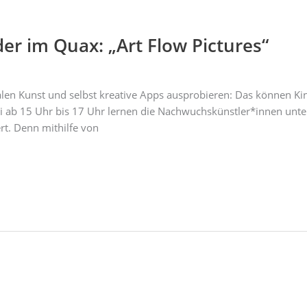
er im Quax: „Art Flow Pictures“
talen Kunst und selbst kreative Apps ausprobieren: Das können Ki
li ab 15 Uhr bis 17 Uhr lernen die Nachwuchskünstler*innen unt
ert. Denn mithilfe von