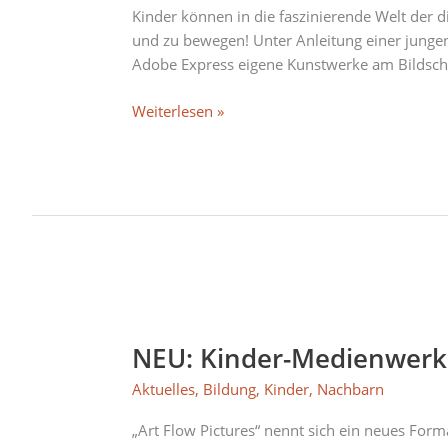
Pictures
Kinder können in die faszinierende Welt der 
–
und zu bewegen! Unter Anleitung einer jung
die
Adobe Express eigene Kunstwerke am Bildschir
Kinder-
Weiterlesen »
Medienwerkstatt
im
Quax
2024
NEU:
Kinder-
NEU: Kinder-Medienwerkst
Medienwerkstatt
“Art
Aktuelles
,
Bildung
,
Kinder
,
Nachbarn
Flow
Pictures”
„Art Flow Pictures“ nennt sich ein neues For