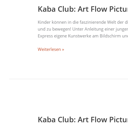
Club:
Kaba Club: Art Flow Pict
Art
Flow
Pictures
Kinder können in die faszinierende Welt der 
–
und zu bewegen! Unter Anleitung einer jung
Kinder-
Express eigene Kunstwerke am Bildschirm und 
Medienwerkstatt
Weiterlesen »
Kaba
Club:
Kaba Club: Art Flow Pict
Art
Flow