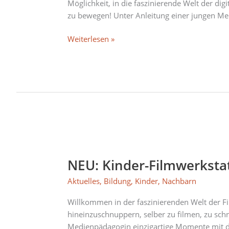
am
Möglichkeit, in die faszinierende Welt der di
5.
zu bewegen! Unter Anleitung einer jungen Me
Mai
Weiterlesen »
NEU:
Kinder-
NEU: Kinder-Filmwerkstat
Filmwerkstatt
“Art
Aktuelles
,
Bildung
,
Kinder
,
Nachbarn
Flow
Pictures”
Willkommen in der faszinierenden Welt der Fil
am
hineinzuschnuppern, selber zu filmen, zu schn
3.
Medienpädagogin einzigartige Momente mit de