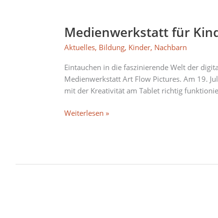
Medienwerkstatt
für
Medienwerkstatt für Kind
Kinder
im
Aktuelles
,
Bildung
,
Kinder
,
Nachbarn
Quax:
„Art
Eintauchen in die faszinierende Welt der digi
Flow
Medienwerkstatt Art Flow Pictures. Am 19. Ju
Pictures“
mit der Kreativität am Tablet richtig funktioni
Weiterlesen »
Kaba