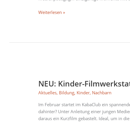
März
Weiterlesen »
NEU:
Kinder-
NEU: Kinder-Filmwerkstatt
Filmwerkstatt
“Art
Aktuelles
,
Bildung
,
Kinder
,
Nachbarn
Flow
Pictures”
Im Februar startet im KabaClub ein spannendes
startet
dahinter? Unter Anleitung einer jungen Medie
am
daraus ein Kurzfilm gebastelt. Ideal, um in d
3.