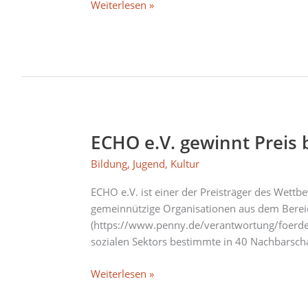
Februar
Weiterlesen »
ECHO e.V. gewinnt Prei
ECHO
e.V.
Bildung
,
Jugend
,
Kultur
gewinnt
Preis
ECHO e.V. ist einer der Preisträger des Wet
bei
gemeinnützige Organisationen aus dem Berei
FÖRDERPENNY
(https://www.penny.de/verantwortung/foerder
2020
sozialen Sektors bestimmte in 40 Nachbarsch
Weiterlesen »