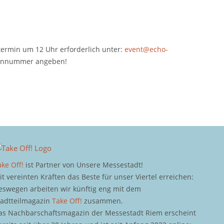
termin um 12 Uhr erforderlich unter:
event@echo-
efonnummer angeben!
ake Off!
ist Partner von Unsere Messestadt!
it vereinten Kräften das Beste für unser Viertel erreichen:
eswegen arbeiten wir künftig eng mit dem
tadtteilmagazin
Take Off!
zusammen.
as Nachbarschaftsmagazin der Messestadt Riem erscheint