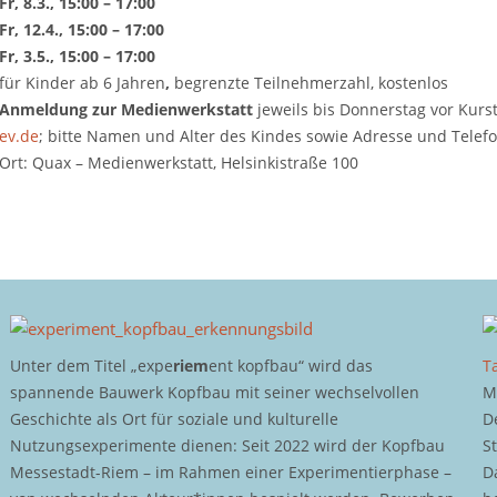
Fr, 8.3., 15:00 – 17:00
Fr, 12.4., 15:00 – 17:00
Fr, 3.5., 15:00 – 17:00
für Kinder ab 6 Jahren
,
begrenzte Teilnehmerzahl, kostenlos
Anmeldung zur Medienwerkstatt
jeweils bis Donnerstag vor Kurs
ev.de
; bitte Namen und Alter des Kindes sowie Adresse und Tel
Ort: Quax – Medienwerkstatt, Helsinkistraße 100
Unter dem Titel „expe
riem
ent kopfbau“ wird das
T
spannende Bauwerk Kopfbau mit seiner wechselvollen
M
Geschichte als Ort für soziale und kulturelle
D
Nutzungsexperimente dienen: Seit 2022 wird der Kopfbau
S
Messestadt-Riem – im Rahmen einer Experimentierphase –
D