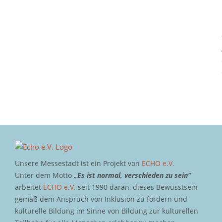
Unsere Messestadt ist ein Projekt von
ECHO e.V.
Unter dem Motto
„Es ist normal, verschieden zu sein“
arbeitet
ECHO e.V.
seit 1990 daran, dieses Bewusstsein
gemäß dem Anspruch von Inklusion zu fördern und
kulturelle Bildung im Sinne von Bildung zur kulturellen