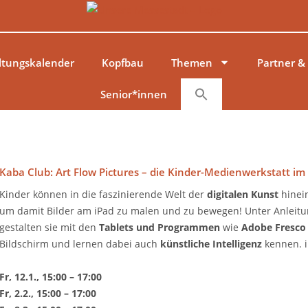
ltungskalender
Kopfbau
Themen
Partner &
Senior*innen
Kaba Club: Art Flow Pictures – die Kinder-Medienwerkstatt i
Kinder können in die faszinierende Welt der
digitalen Kunst
hinei
um damit Bilder am iPad zu malen und zu bewegen! Unter Anleit
gestalten sie mit den
Tablets und Programmen
wie
Adobe Fresc
Bildschirm und lernen dabei auch
künstliche Intelligenz
kennen. i
Fr, 12.1., 15:00 – 17:00
Fr, 2.2., 15:00 – 17:00