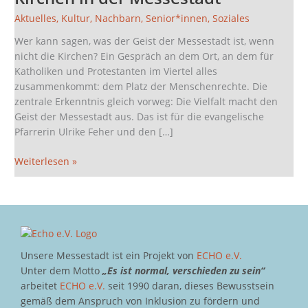
Kirchen
Aktuelles
,
Kultur
,
Nachbarn
,
Senior*innen
,
Soziales
in
der
Wer kann sagen, was der Geist der Messestadt ist, wenn
Messestadt
nicht die Kirchen? Ein Gespräch an dem Ort, an dem für
Katholiken und Protestanten im Viertel alles
zusammenkommt: dem Platz der Menschenrechte. Die
zentrale Erkenntnis gleich vorweg: Die Vielfalt macht den
Geist der Messestadt aus. Das ist für die evangelische
Pfarrerin Ulrike Feher und den […]
Weiterlesen »
Unsere Messestadt ist ein Projekt von
ECHO e.V.
Unter dem Motto
„Es ist normal, verschieden zu sein“
arbeitet
ECHO e.V.
seit 1990 daran, dieses Bewusstsein
gemäß dem Anspruch von Inklusion zu fördern und