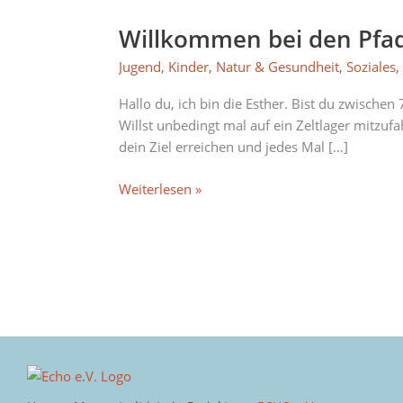
Willkommen bei den Pfad
Willkommen
bei
Jugend
,
Kinder
,
Natur & Gesundheit
,
Soziales
den
Pfadfinder*innen
Hallo du, ich bin die Esther. Bist du zwische
in
Willst unbedingt mal auf ein Zeltlager mitz
der
dein Ziel erreichen und jedes Mal […]
Messestadt!
Weiterlesen »