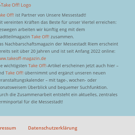
ake Off!
ist Partner von Unsere Messestadt!
it vereinten Kräften das Beste für unser Viertel erreichen:
eswegen arbeiten wir künftig eng mit dem
tadtteilmagazin
Take Off!
zusammen.
as Nachbarschaftsmagazin der Messestadt Riem erscheint
ereits seit über 20 Jahren und ist seit Anfang 2022 online:
ww.takeoff-magazin.de
ie wichtigsten
Take Off!
-Artikel erscheinen jetzt auch hier –
nd
Take Off!
übernimmt und ergänzt unseren neuen
eranstaltungskalender – mit tage-, wochen- oder
onatsweisem Überblick und bequemer Suchfunktion.
urch die Zusammenarbeit entsteht ein aktuelles, zentrales
erminportal für die Messestadt!
pressum
Datenschutzerklärung