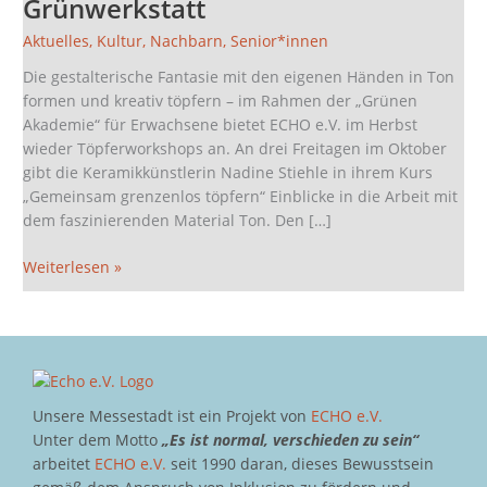
Grünwerkstatt
7.10.
in
Aktuelles
,
Kultur
,
Nachbarn
,
Senior*innen
der
Die gestalterische Fantasie mit den eigenen Händen in Ton
Grünwerkstatt
formen und kreativ töpfern – im Rahmen der „Grünen
Akademie“ für Erwachsene bietet ECHO e.V. im Herbst
wieder Töpferworkshops an. An drei Freitagen im Oktober
gibt die Keramikkünstlerin Nadine Stiehle in ihrem Kurs
„Gemeinsam grenzenlos töpfern“ Einblicke in die Arbeit mit
dem faszinierenden Material Ton. Den […]
Weiterlesen »
Unsere Messestadt ist ein Projekt von
ECHO e.V.
Unter dem Motto
„Es ist normal, verschieden zu sein“
arbeitet
ECHO e.V.
seit 1990 daran, dieses Bewusstsein