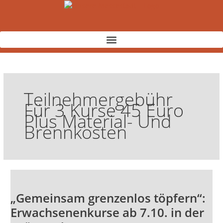
Zum
Inhalt
springen
Teilnehmergebühr
Für 3 Kurse 45 Euro
Plus Material- Und
Brennkosten
„Gemeinsam
grenzenlos
„Gemeinsam grenzenlos töpfern“:
töpfern“:
Erwachsenenkurse
Erwachsenenkurse ab 7.10. in der
ab