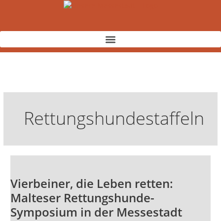
Zum
Inhalt
springen
Rettungshundestaffeln
Vierbeiner,
die
Vierbeiner, die Leben retten:
Leben
retten:
Malteser Rettungshunde-
Malteser
Symposium in der Messestadt
Rettungshunde-