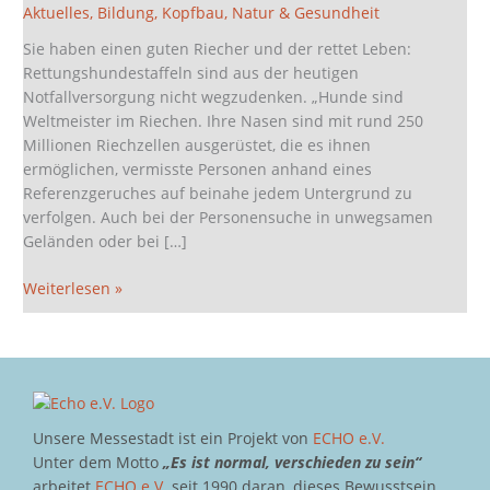
Symposium
Aktuelles
,
Bildung
,
Kopfbau
,
Natur & Gesundheit
in
Sie haben einen guten Riecher und der rettet Leben:
der
Rettungshundestaffeln sind aus der heutigen
Messestadt
Notfallversorgung nicht wegzudenken. „Hunde sind
Weltmeister im Riechen. Ihre Nasen sind mit rund 250
Millionen Riechzellen ausgerüstet, die es ihnen
ermöglichen, vermisste Personen anhand eines
Referenzgeruches auf beinahe jedem Untergrund zu
verfolgen. Auch bei der Personensuche in unwegsamen
Geländen oder bei […]
Weiterlesen »
Unsere Messestadt ist ein Projekt von
ECHO e.V.
Unter dem Motto
„Es ist normal, verschieden zu sein“
arbeitet
ECHO e.V.
seit 1990 daran, dieses Bewusstsein