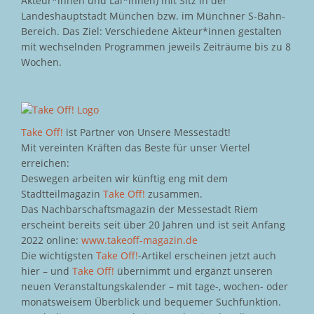
Akteur*innen und Lai*innen) mit Sitz in der
Landeshauptstadt München bzw. im Münchner S-Bahn-
Bereich. Das Ziel: Verschiedene Akteur*innen gestalten
mit wechselnden Programmen jeweils Zeiträume bis zu 8
Wochen.
Take Off!
ist Partner von Unsere Messestadt!
Mit vereinten Kräften das Beste für unser Viertel
erreichen:
Deswegen arbeiten wir künftig eng mit dem
Stadtteilmagazin
Take Off!
zusammen.
Das Nachbarschaftsmagazin der Messestadt Riem
erscheint bereits seit über 20 Jahren und ist seit Anfang
2022 online:
www.takeoff-magazin.de
Die wichtigsten
Take Off!
-Artikel erscheinen jetzt auch
hier – und
Take Off!
übernimmt und ergänzt unseren
neuen Veranstaltungskalender – mit tage-, wochen- oder
monatsweisem Überblick und bequemer Suchfunktion.