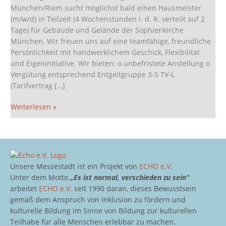
in
München/Riem sucht möglichst bald einen Hausmeister
München/Riem
(m/w/d) in Teilzeit (4 Wochenstunden i. d. R. verteilt auf 2
Tage) für Gebäude und Gelände der Sophienkirche
München. Wir freuen uns auf eine teamfähige, freundliche
Persönlichkeit mit handwerklichem Geschick, Flexibilität
und Eigeninitiative. Wir bieten: o unbefristete Anstellung o
Vergütung entsprechend Entgeltgruppe 3-5 TV-L
(Tarifvertrag […]
Weiterlesen »
Unsere Messestadt ist ein Projekt von
ECHO e.V.
Unter dem Motto
„Es ist normal, verschieden zu sein“
arbeitet
ECHO e.V.
seit 1990 daran, dieses Bewusstsein
gemäß dem Anspruch von Inklusion zu fördern und
kulturelle Bildung im Sinne von Bildung zur kulturellen
Teilhabe für alle Menschen erlebbar zu machen.