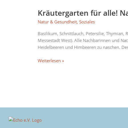
Kräutergarten für alle! 
Kräutergarten
für
Natur & Gesundheit
,
Soziales
alle!
Nachbarschaftstreff
Basilikum, Schnittlauch, Petersilie, Thymian,
Oslostraße
Messestadt West). Alle Nachbarinnen und Nach
Heidelbeeren und Himbeeren zu naschen. Der Kr
Weiterlesen »