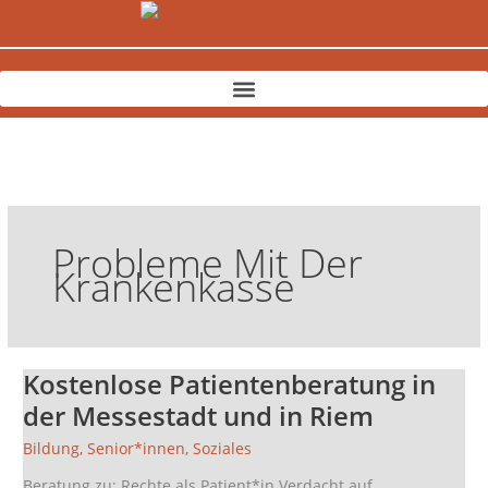
Zum
Inhalt
springen
Probleme Mit Der
Krankenkasse
Kostenlose Patientenberatung in
Kostenlose
Patientenberatung
der Messestadt und in Riem
in
Bildung
,
Senior*innen
,
Soziales
der
Messestadt
Beratung zu: Rechte als Patient*in Verdacht auf