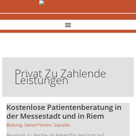
Zum
Inhalt
springen
Privat Zu Zahlende
Leistungen
Kostenlose Patientenberatung in
Kostenlose
Patientenberatung
der Messestadt und in Riem
in
Bildung
,
Senior*innen
,
Soziales
der
Messestadt
Beratung zu: Rechte als Patient*in Verdacht auf