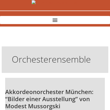
Zum
Inhalt
springen
Orchesterensemble
Akkordeonorchester
München:
Akkordeonorchester München:
“Bilder
einer
“Bilder einer Ausstellung” von
Ausstellung”
Modest Mussorgski
von