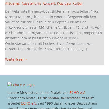
Modest
Aktuelles
,
Ausstellung
,
Konzert
,
Kopfbau
,
Kultur
Mussorgski
Der bekannte Klavierzyklus „Bilder einer Ausstellung“ von
Modest Mussorgski kommt in einer außergewöhnlichen
Variation für zwei Tage in den Kopfbau Riem: Der
Akkordeonorchester München e.V. gibt am 13. und 14. April
die berühmte Programmmusik des russischen Komponisten
anstatt auf dem klassischen Klavier in seiner
Orchestervariation mit hochwertigen Akkordeons zum
Besten. Die Leitung des Konzertorchesters hat […]
Weiterlesen »
Unsere Messestadt ist ein Projekt von
ECHO e.V.
Unter dem Motto
„Es ist normal, verschieden zu sein“
arbeitet
ECHO e.V.
seit 1990 daran, dieses Bewusstsein
gemäß dem Anspruch von Inklusion zu fördern und