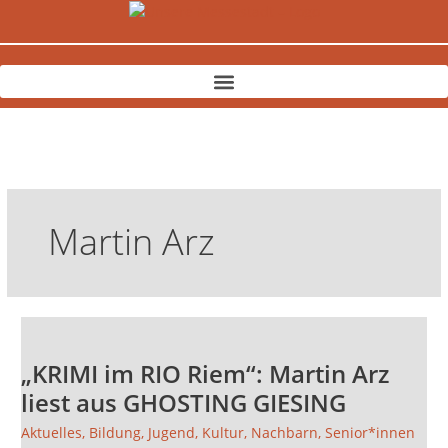
Zum
Inhalt
springen
Martin Arz
„KRIMI
im
„KRIMI im RIO Riem“: Martin Arz
RIO
Riem“:
liest aus GHOSTING GIESING
Martin
Aktuelles
,
Bildung
,
Jugend
,
Kultur
,
Nachbarn
,
Senior*innen
Arz