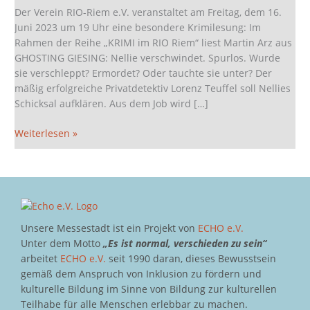
liest
Der Verein RIO-Riem e.V. veranstaltet am Freitag, dem 16.
aus
Juni 2023 um 19 Uhr eine besondere Krimilesung: Im
GHOSTING
Rahmen der Reihe „KRIMI im RIO Riem“ liest Martin Arz aus
GIESING
GHOSTING GIESING: Nellie verschwindet. Spurlos. Wurde
sie verschleppt? Ermordet? Oder tauchte sie unter? Der
mäßig erfolgreiche Privatdetektiv Lorenz Teuffel soll Nellies
Schicksal aufklären. Aus dem Job wird […]
Weiterlesen »
Unsere Messestadt ist ein Projekt von
ECHO e.V.
Unter dem Motto
„Es ist normal, verschieden zu sein“
arbeitet
ECHO e.V.
seit 1990 daran, dieses Bewusstsein
gemäß dem Anspruch von Inklusion zu fördern und
kulturelle Bildung im Sinne von Bildung zur kulturellen
Teilhabe für alle Menschen erlebbar zu machen.