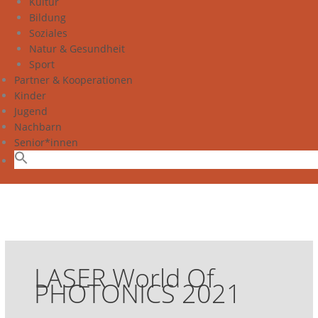
Kultur
Bildung
Soziales
Natur & Gesundheit
Sport
Partner & Kooperationen
Kinder
Jugend
Nachbarn
Senior*innen
LASER World Of
PHOTONICS 2021