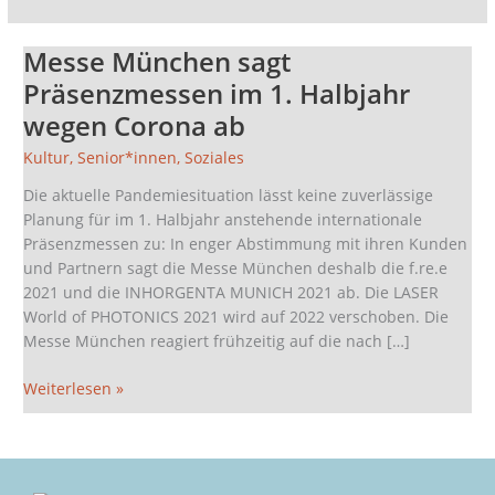
Messe München sagt
Messe
München
Präsenzmessen im 1. Halbjahr
sagt
wegen Corona ab
Präsenzmessen
im
Kultur
,
Senior*innen
,
Soziales
1.
Die aktuelle Pandemiesituation lässt keine zuverlässige
Halbjahr
Planung für im 1. Halbjahr anstehende internationale
wegen
Präsenzmessen zu: In enger Abstimmung mit ihren Kunden
Corona
und Partnern sagt die Messe München deshalb die f.re.e
ab
2021 und die INHORGENTA MUNICH 2021 ab. Die LASER
World of PHOTONICS 2021 wird auf 2022 verschoben. Die
Messe München reagiert frühzeitig auf die nach […]
Weiterlesen »