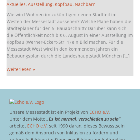
Kopfbau
Aktuelles
,
Ausstellung
,
Kopfbau
,
Nachbarn
zum
Wie wird Wohnen im zukünftigen neuen Stadtteil im
5.
Westen der Messestadt aussehen? Welche Pläne haben die
Bauabschnitt
Städteplaner für den 5. Bauabschnitt? Darüber kann sich
Wohnen
die Öffentlichkeit noch bis 6. August in einer Ausstellung im
Messestadt
Kopfbau (Werner-Eckert-Str. 1) ein Bild machen. Für die
Riem
Messestadt West wird in den kommenden Jahren ein
Bebauungsplan durch die Landeshauptstadt München […]
Weiterlesen »
Unsere Messestadt ist ein Projekt von
ECHO e.V.
Unter dem Motto
„Es ist normal, verschieden zu sein“
arbeitet
ECHO e.V.
seit 1990 daran, dieses Bewusstsein
gemäß dem Anspruch von Inklusion zu fördern und
kulturelle Bildung im Sinne von Bildung zur kulturellen