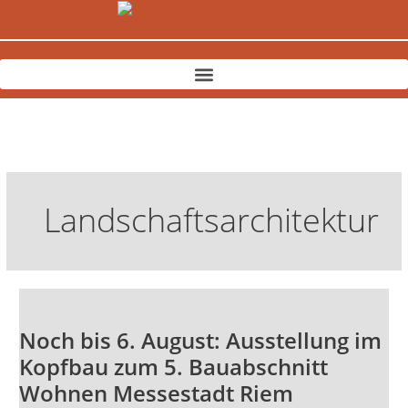
Zum
Inhalt
springen
Landschaftsarchitektur
Noch
bis
Noch bis 6. August: Ausstellung im
6.
August:
Kopfbau zum 5. Bauabschnitt
Ausstellung
Wohnen Messestadt Riem
im