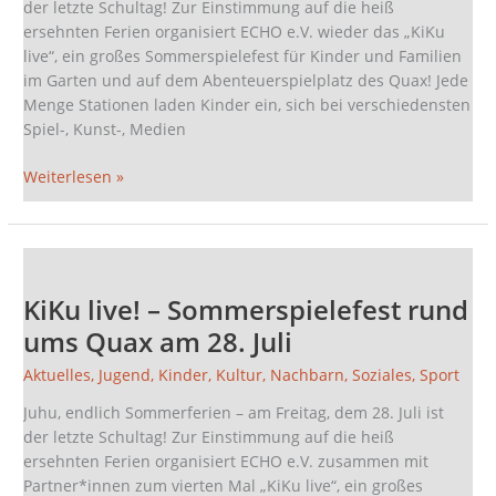
der letzte Schultag! Zur Einstimmung auf die heiß
ersehnten Ferien organisiert ECHO e.V. wieder das „KiKu
live“, ein großes Sommerspielefest für Kinder und Familien
im Garten und auf dem Abenteuerspielplatz des Quax! Jede
Menge Stationen laden Kinder ein, sich bei verschiedensten
Spiel-, Kunst-, Medien
Weiterlesen »
KiKu
live!
KiKu live! – Sommerspielefest rund
–
Sommerspielefest
ums Quax am 28. Juli
rund
Aktuelles
,
Jugend
,
Kinder
,
Kultur
,
Nachbarn
,
Soziales
,
Sport
ums
Quax
Juhu, endlich Sommerferien – am Freitag, dem 28. Juli ist
am
der letzte Schultag! Zur Einstimmung auf die heiß
28.
ersehnten Ferien organisiert ECHO e.V. zusammen mit
Juli
Partner*innen zum vierten Mal „KiKu live“, ein großes