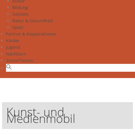
Kultur
Bildung
Soziales
Natur & Gesundheit
Sport
Partner & Kooperationen
Kinder
Jugend
Nachbarn
Senior*innen
Kunst- und
Medienmobil