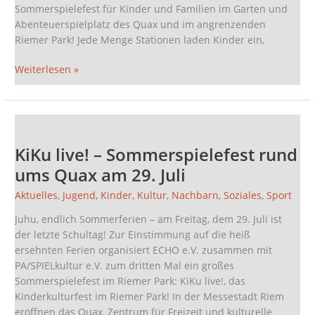
Sommerspielefest für Kinder und Familien im Garten und
Abenteuerspielplatz des Quax und im angrenzenden
Riemer Park! Jede Menge Stationen laden Kinder ein,
Weiterlesen »
KiKu
live!
KiKu live! – Sommerspielefest rund
–
Sommerspielefest
ums Quax am 29. Juli
rund
Aktuelles
,
Jugend
,
Kinder
,
Kultur
,
Nachbarn
,
Soziales
,
Sport
ums
Quax
Juhu, endlich Sommerferien – am Freitag, dem 29. Juli ist
am
der letzte Schultag! Zur Einstimmung auf die heiß
29.
ersehnten Ferien organisiert ECHO e.V. zusammen mit
Juli
PA/SPIELkultur e.V. zum dritten Mal ein großes
Sommerspielefest im Riemer Park: KiKu live!, das
Kinderkulturfest im Riemer Park! In der Messestadt Riem
eröffnen das Quax, Zentrum für Freizeit und kulturelle