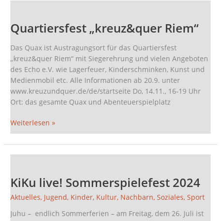
Quartiersfest
„kreuz&quer
Quartiersfest „kreuz&quer Riem“
Riem“
Das Quax ist Austragungsort für das Quartiersfest
„kreuz&quer Riem“ mit Siegerehrung und vielen Angeboten
des Echo e.V. wie Lagerfeuer, Kinderschminken, Kunst und
Medienmobil etc. Alle Informationen ab 20.9. unter
www.kreuzundquer.de/de/startseite Do, 14.11., 16-19 Uhr
Ort: das gesamte Quax und Abenteuerspielplatz
Weiterlesen »
KiKu
live!
KiKu live! Sommerspielefest 2024
Sommerspielefest
2024
Aktuelles
,
Jugend
,
Kinder
,
Kultur
,
Nachbarn
,
Soziales
,
Sport
Juhu – endlich Sommerferien – am Freitag, dem 26. Juli ist