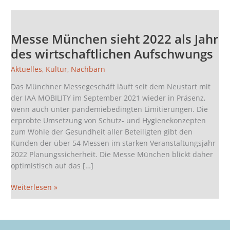
Messe
München
Messe München sieht 2022 als Jahr
sieht
2022
des wirtschaftlichen Aufschwungs
als
Aktuelles
,
Kultur
,
Nachbarn
Jahr
des
Das Münchner Messegeschäft läuft seit dem Neustart mit
wirtschaftlichen
der IAA MOBILITY im September 2021 wieder in Präsenz,
Aufschwungs
wenn auch unter pandemiebedingten Limitierungen. Die
erprobte Umsetzung von Schutz- und Hygienekonzepten
zum Wohle der Gesundheit aller Beteiligten gibt den
Kunden der über 54 Messen im starken Veranstaltungsjahr
2022 Planungssicherheit. Die Messe München blickt daher
optimistisch auf das […]
Weiterlesen »