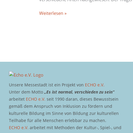
Weiterlesen »
Unsere Messestadt ist ein Projekt von
ECHO e.V.
Unter dem Motto
„Es ist normal, verschieden zu sein“
arbeitet
ECHO e.V.
seit 1990 daran, dieses Bewusstsein
gemäß dem Anspruch von Inklusion zu fördern und
kulturelle Bildung im Sinne von Bildung zur kulturellen
Teilhabe für alle Menschen erlebbar zu machen.
ECHO e.V.
arbeitet mit Methoden der Kultur-, Spiel-, und