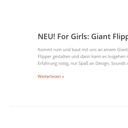
NEU!
For
NEU! For Girls: Giant Fl
Girls:
Giant
Flipper-
Kommt rum und baut mit uns an einem Giant F
Workshop
Flipper gestalten und dann kann es losgehen m
für
Erfahrung nötig, nur Spaß an Design, Sounds u
Mädchen
Weiterlesen »
mit
„Riem
Arcade“