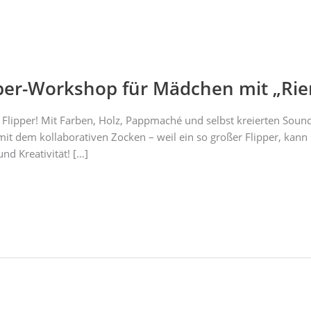
ipper-Workshop für Mädchen mit „Ri
lipper! Mit Farben, Holz, Pappmaché und selbst kreierten Soun
it dem kollaborativen Zocken – weil ein so großer Flipper, kann n
nd Kreativität! […]