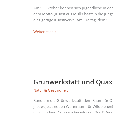
Jugendliche:
„Kunst
Am 9. Oktober können sich Jugendliche in der 
aus
dem Motto „Kunst aus Müll“! basteln die jung
Müll“!
einzigartige Kunstwerke! Am Freitag, dem 9. 
am
9.10.
Weiterlesen »
Grünwerkstatt und Quax:
Grünwerkstatt
und
Natur & Gesundheit
Quax:
Wildbienenfreundlich!
Rund um die Grünwerkstatt, dem Raum für Ök
gibt es jetzt neuen Wohnraum für Wildbienen
verschiedene Arten nachgewiesen. Der Träge