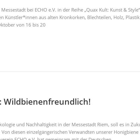
Messestadt bei ECHO e.V. in der Reihe „Quax Kult: Kunst & Style“
en Künstler*innen aus alten Kronkorken, Blechteilen, Holz, Plas
Oktober von 16 bis 20
 Wildbienenfreundlich!
ologie und Nachhaltigkeit in der Messestadt Riem, soll es in 
! Von diesen einzelgängerischen Verwandten unserer Honigbiene
rverein ECHO e.V. hat gemeinsam mit der Deutschen