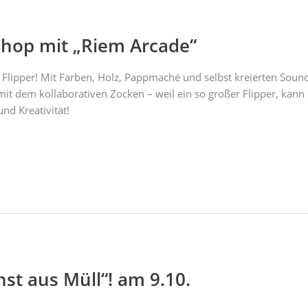
shop mit „Riem Arcade“
lipper! Mit Farben, Holz, Pappmaché und selbst kreierten Soun
it dem kollaborativen Zocken – weil ein so großer Flipper, kann n
nd Kreativität!
st aus Müll“! am 9.10.