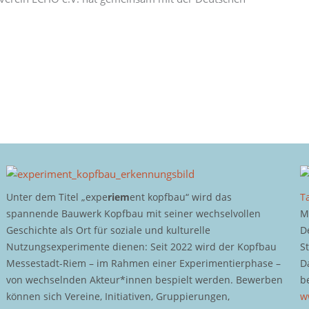
Unter dem Titel „expe
riem
ent kopfbau“ wird das
T
spannende Bauwerk Kopfbau mit seiner wechselvollen
M
Geschichte als Ort für soziale und kulturelle
D
Nutzungsexperimente dienen: Seit 2022 wird der Kopfbau
S
Messestadt-Riem – im Rahmen einer Experimentierphase –
D
von wechselnden Akteur*innen bespielt werden. Bewerben
b
können sich Vereine, Initiativen, Gruppierungen,
w