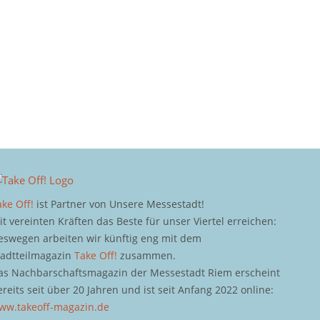
ake Off!
ist Partner von Unsere Messestadt!
it vereinten Kräften das Beste für unser Viertel erreichen:
eswegen arbeiten wir künftig eng mit dem
tadtteilmagazin
Take Off!
zusammen.
as Nachbarschaftsmagazin der Messestadt Riem erscheint
ereits seit über 20 Jahren und ist seit Anfang 2022 online:
ww.takeoff-magazin.de