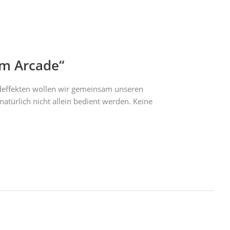
em Arcade“
deffekten wollen wir gemeinsam unseren
atürlich nicht allein bedient werden. Keine