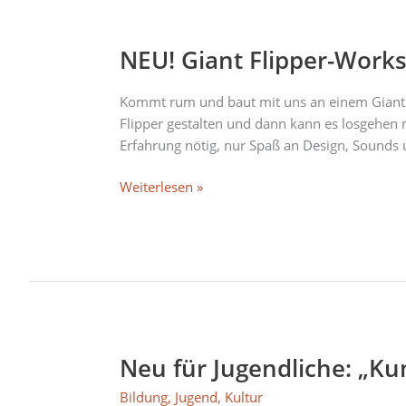
NEU!
Giant
NEU! Giant Flipper-Work
Flipper-
Workshop
mit
Kommt rum und baut mit uns an einem Giant F
„Riem
Flipper gestalten und dann kann es losgehen m
Arcade“
Erfahrung nötig, nur Spaß an Design, Sounds u
Weiterlesen »
Neu für Jugendliche: „Kun
Neu
für
Bildung
,
Jugend
,
Kultur