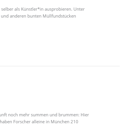
 selber als Künstler*in ausprobieren. Unter
tik und anderen bunten Müllfundstücken
Zukunft noch mehr summen und brummen: Hier
 haben Forscher alleine in München 210