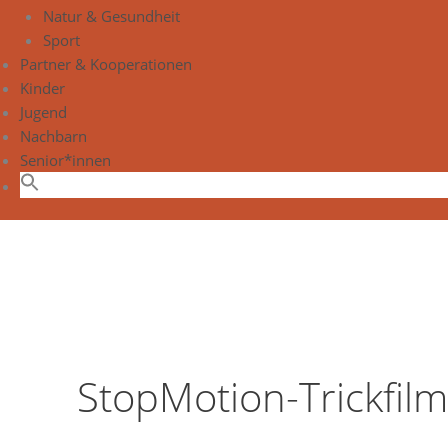
Natur & Gesundheit
Sport
Partner & Kooperationen
Kinder
Jugend
Nachbarn
Senior*innen
StopMotion-Trickfil