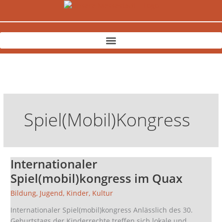
Zum
Inhalt
springen
Spiel(mobil)kongress
Internationaler
Internationaler
Spiel(mobil)kongress
Spiel(mobil)kongress im Quax
im
Bildung
,
Jugend
,
Kinder
,
Kultur
Quax
Internationaler Spiel(mobil)kongress Anlässlich des 30.
Geburtstags der Kinderrechte treffen sich lokale und