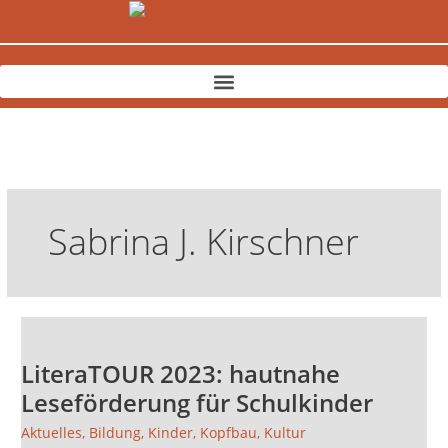
Zum
Inhalt
springen
Sabrina J. Kirschner
LiteraTOUR
2023:
LiteraTOUR 2023: hautnahe
hautnahe
Leseförderung
Leseförderung für Schulkinder
für
Aktuelles
,
Bildung
,
Kinder
,
Kopfbau
,
Kultur
Schulkinder