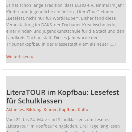
Es hat schon lange Tradition, dass ECHO e.V. einmal im Jahr
Kinder und Jugendliche einlädt zu „LiteraTour“, einem
„Lesefest, nicht nur für Wortklauber“. Bisher fand diese
Veranstaltung im DAKS, der Dachauer Kreativschmiede,
einer Kinder- und Jugendkunstschule für die Stadt und den
Landkreis Dachau statt. Dieses Jahr wurde der
Tribünenkopfbau in der Messestadt Riem als neuer […]
Weiterlesen »
LiteraTOUR
im
LiteraTOUR im Kopfbau: Lesefest
Kopfbau:
Lesefest
für Schulklassen
für
Aktuelles
,
Bildung
,
Kinder
,
Kopfbau
,
Kultur
Schulklassen
Vom 22. bis 24. März sind Schulklassen zum Lesefest
„LiteraTour im Kopfbau“ eingeladen. Drei Tage lang lesen