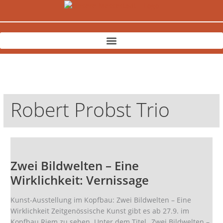
Zum
Inhalt
springen
Robert Probst Trio
Zwei
Bildwelten
Zwei Bildwelten – Eine
–
Eine
Wirklichkeit: Vernissage
Wirklichkeit:
Vernissage
Kunst-Ausstellung im Kopfbau: Zwei Bildwelten – Eine
Wirklichkeit Zeitgenössische Kunst gibt es ab 27.9. im
Kopfbau Riem zu sehen. Unter dem Titel „Zwei Bildwelten –