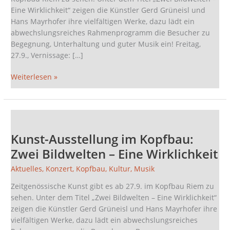
Eine Wirklichkeit“ zeigen die Künstler Gerd Grüneisl und
Hans Mayrhofer ihre vielfältigen Werke, dazu lädt ein
abwechslungsreiches Rahmenprogramm die Besucher zu
Begegnung, Unterhaltung und guter Musik ein! Freitag,
27.9., Vernissage: […]
Weiterlesen »
Kunst-
Ausstellung
Kunst-Ausstellung im Kopfbau:
im
Kopfbau:
Zwei Bildwelten – Eine Wirklichkeit
Zwei
Aktuelles
,
Konzert
,
Kopfbau
,
Kultur
,
Musik
Bildwelten
–
Zeitgenössische Kunst gibt es ab 27.9. im Kopfbau Riem zu
Eine
sehen. Unter dem Titel „Zwei Bildwelten – Eine Wirklichkeit“
Wirklichkeit
zeigen die Künstler Gerd Grüneisl und Hans Mayrhofer ihre
vielfältigen Werke, dazu lädt ein abwechslungsreiches