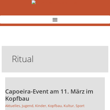
Zum
Inhalt
springen
Ritual
Capoeira-
Event
Capoeira-Event am 11. März im
am
11.
Kopfbau
März
Aktuelles
,
Jugend
,
Kinder
,
Kopfbau
,
Kultur
,
Sport
im