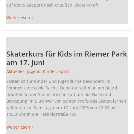
auf den Skatepark nach draußen. Skater-Profi
Weiterlesen »
Skaterkurs
für
Skaterkurs für Kids im Riemer Park
Kids
im
am 17. Juni
Riemer
Aktuelles
,
Jugend
,
Kinder
,
Sport
Park
am
Skaten ist für Kinder und Jugendliche besonders im
17.
Sommer eine coole Sache. Denn da rollt man am Board
Juni
draußen in der Sonne, frische Luft um die Nase und
Bewegung im Blut! Wer von echten Profis das Skaten lernen
will, kann am Samstag, dem 17. Juni 2023 von 12:30 bis
14:30 Uhr in die Helsinkistraße 100
Weiterlesen »