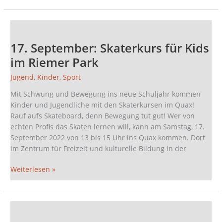
17.
September:
17. September: Skaterkurs für Kids
Skaterkurs
für
im Riemer Park
Kids
Jugend
,
Kinder
,
Sport
im
Riemer
Mit Schwung und Bewegung ins neue Schuljahr kommen
Park
Kinder und Jugendliche mit den Skaterkursen im Quax!
Rauf aufs Skateboard, denn Bewegung tut gut! Wer von
echten Profis das Skaten lernen will, kann am Samstag, 17.
September 2022 von 13 bis 15 Uhr ins Quax kommen. Dort
im Zentrum für Freizeit und kulturelle Bildung in der
Weiterlesen »
Skaten
im