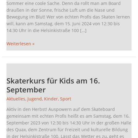
Sommer eine coole Sache. Denn da rollt man am Board
draußen in der Sonne, frische Luft um die Nase und
Bewegung im Blut! Wer von echten Profis das Skaten lernen
will, kann am Samstag, dem 15. Juni 2024 von 12:30 bis
14:30 Uhr in die Helsinkistraße 100 […]
Weiterlesen »
Skaterkurs
für
Skaterkurs für Kids am 16.
Kids
am
September
16.
Aktuelles
,
Jugend
,
Kinder
,
Sport
September
Aktiv in den Herbst! Auspowern auf dem Skateboard
gemeinsam mit echten Profis heißt es am Samstag, dem 16.
September 2023 von 12:30 bis 14:30 Uhr in der großen Halle
des Quax, dem Zentrum für Freizeit und kulturelle Bildung
in der Helsinkistraße 100. Lässt das Wetter es zu, geht es