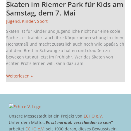
Skaten im Riemer Park für Kids am
Riemer
Park
Samstag, dem 7. Mai
für
Jugend
,
Kinder
,
Sport
Kids
am
Skaten ist für Kinder und Jugendliche nicht nur eine coole
Samstag,
Sache – es trainiert auch ihre Körperbeherrschung in einem
dem
Höchstmaß und macht zusätzlich auch noch wild Spaß! Sich
7.
auf dem Brett in Schwung zu halten und draußen zu
Mai
bewegen tut gut jetzt im Frühjahr. Wer das Skaten von
echten Profis lernen will, kann dazu am
Weiterlesen »
Unsere Messestadt ist ein Projekt von
ECHO e.V.
Unter dem Motto
„Es ist normal, verschieden zu sein“
arbeitet
ECHO e.V.
seit 1990 daran, dieses Bewusstsein