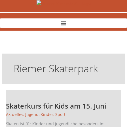
Zum
Inhalt
springen
Riemer Skaterpark
Skaterkurs
für
Skaterkurs für Kids am 15. Juni
Kids
am
Aktuelles
,
Jugend
,
Kinder
,
Sport
15.
Skaten ist für Kinder und Jugendliche besonders im
Juni