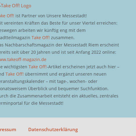
ake Off!
ist Partner von Unsere Messestadt!
it vereinten Kräften das Beste für unser Viertel erreichen:
eswegen arbeiten wir künftig eng mit dem
tadtteilmagazin
Take Off!
zusammen.
as Nachbarschaftsmagazin der Messestadt Riem erscheint
ereits seit über 20 Jahren und ist seit Anfang 2022 online:
ww.takeoff-magazin.de
ie wichtigsten
Take Off!
-Artikel erscheinen jetzt auch hier –
nd
Take Off!
übernimmt und ergänzt unseren neuen
eranstaltungskalender – mit tage-, wochen- oder
onatsweisem Überblick und bequemer Suchfunktion.
urch die Zusammenarbeit entsteht ein aktuelles, zentrales
erminportal für die Messestadt!
pressum
Datenschutzerklärung