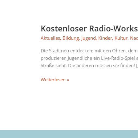
Kostenloser
Radio-
Kostenloser Radio-Works
Workshop
„Find
Aktuelles
,
Bildung
,
Jugend
,
Kinder
,
Kultur
,
Nac
the
Feedback“
Die Stadt neu entdecken: mit den Ohren, dem
produzieren Jugendliche ein Live-Radio-Spiel
Straße sieht. Die anderen müssen sie finden! 
Weiterlesen »