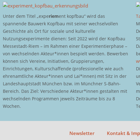
Unter dem Titel „expe
riem
ent kopfbau“ wird das
T
spannende Bauwerk Kopfbau mit seiner wechselvollen
M
Geschichte als Ort für soziale und kulturelle
D
Nutzungsexperimente dienen: Seit 2022 wird der Kopfbau
S
Messestadt-Riem – im Rahmen einer Experimentierphase –
D
von wechselnden Akteur*innen bespielt werden. Bewerben
b
können sich Vereine, Initiativen, Gruppierungen,
w
Einrichtungen, Kulturschaffende (professionelle wie auch
D
ehrenamtliche Akteur*innen und Lai*innen) mit Sitz in der
u
Landeshauptstadt München bzw. im Münchner S-Bahn-
V
Bereich. Das Ziel: Verschiedene Akteur*innen gestalten mit
m
wechselnden Programmen jeweils Zeiträume bis zu 8
D
Wochen.
T
Newsletter
Kontakt & Im